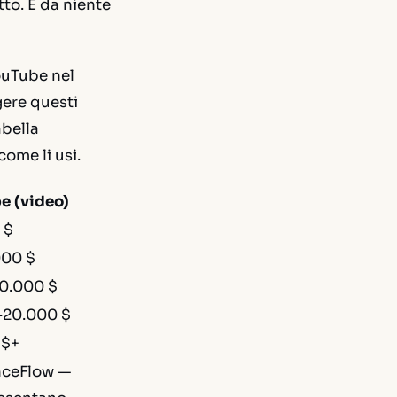
to. E da niente
YouTube nel
gere questi
abella
come li usi.
e (video)
 $
000 $
0.000 $
–20.000 $
 $+
enceFlow —