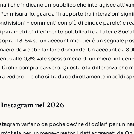
gnali che indicano un pubblico che interagisce attiv
Per misurarlo, guarda il rapporto tra interazioni signi
ondivisioni + commenti con più di cinque parole) e r
 parametri di riferimento pubblicati da Later e Social
sopra il 3-5% su un account mid-tier è un segnale posi
macro dovrebbe far fare domande. Un account da 80
ento allo 0,3% vale spesso meno di un micro-influen
tà che compra davvero. Questa è la differenza che m
 a vedere — e che si traduce direttamente in soldi spr
u Instagram nel 2026
Instagram variano da poche decine di dollari per un n
i migliaia per un mega-creator. I dati aggregati da On 