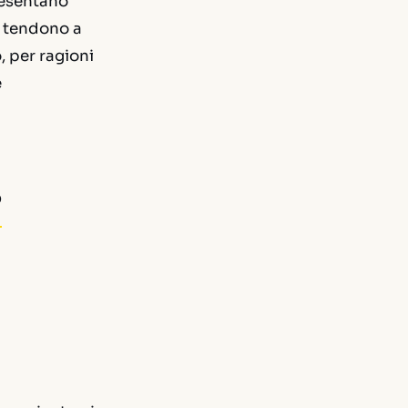
resentano
fe tendono a
, per ragioni
e
o