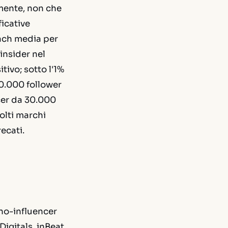
amente, non che
ficative
each media per
insider nel
tivo; sotto l'1%
0.000 follower
cer da 30.000
olti marchi
ecati.
ano-influencer
Digitals, inBeat