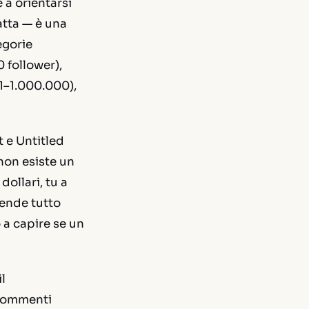
e a orientarsi
atta — è una
egorie
 follower),
1–1.000.000),
 e Untitled
non esiste un
dollari, tu a
Rende tutto
 a capire se un
l
 commenti