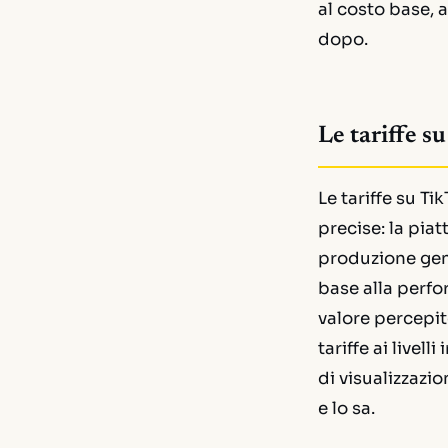
al costo base, 
dopo.
Le tariffe s
Le tariffe su T
precise: la pia
produzione gene
base alla perf
valore percepit
tariffe ai livel
di visualizzazi
e lo sa.