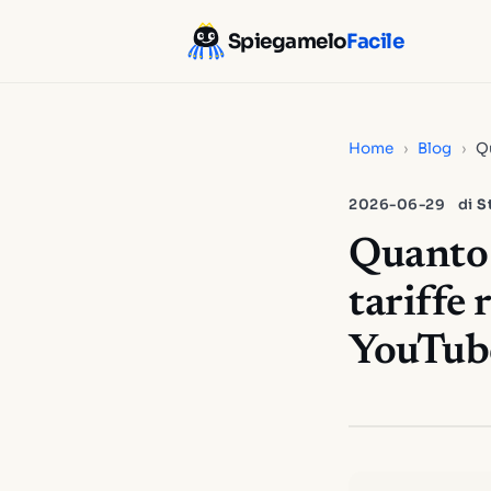
Spiegamelo
Facile
Home
›
Blog
›
Qu
2026-06-29
di
S
Quanto 
tariffe 
YouTub