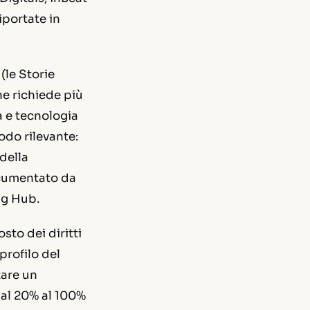
iportate in
(le Storie
e richiede più
za e tecnologia
odo rilevante:
della
ocumentato da
ng Hub.
sto dei diritti
profilo del
zare un
dal 20% al 100%