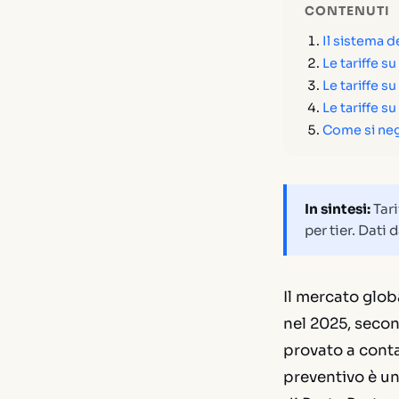
CONTENUTI
Il sistema d
Le tariffe s
Le tariffe s
Le tariffe s
Come si nego
In sintesi:
Tari
per tier. Dati 
Il mercato globa
nel 2025, secon
provato a conta
preventivo è u