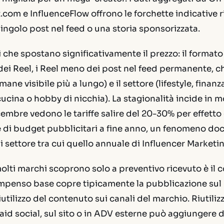
com e InfluenceFlow offrono le forchette indicative r
singolo post nel feed o una storia sponsorizzata.
 che spostano significativamente il prezzo: il formato 
i Reel, i Reel meno dei post nel feed permanente, ch
ane visibile più a lungo) e il settore (lifestyle, finan
ucina o hobby di nicchia). La stagionalità incide in m
mbre vedono le tariffe salire del 20-30% per effetto 
 di budget pubblicitari a fine anno, un fenomeno d
di settore tra cui quello annuale di Influencer Marketi
lti marchi scoprono solo a preventivo ricevuto è il co
 compenso base copre tipicamente la pubblicazione sul 
riutilizzo del contenuto sui canali del marchio. Riutiliz
id social, sul sito o in ADV esterne può aggiungere 