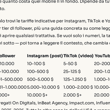
e quanto costa quel mobile lì in fondo. Dipende da tut
to.
lo trovi le tariffe indicative per Instagram, TikTok e 
r tier di follower, più una guida concreta su come leg
aprire qualsiasi trattativa. Se vuoi solo i numeri, la t
ui sotto — poi torna a leggere il contesto, che cambia 
ollower
Instagram (post)
TikTok (video)
YouTub
–10.000
10–100 $
5–50 $
20–200
1–100.000
100–500 $
25–125 $
200–1.
01–500.000
500–5.000 $
125–1.250 $
1.000–1
01–1.000.000
5.000–10.000 $
1.000–2.000 $
10.000
.000+
10.000 $+
2.000 $+
20.000
regati On Digitals, inBeat Agency, Impact.com, Influ