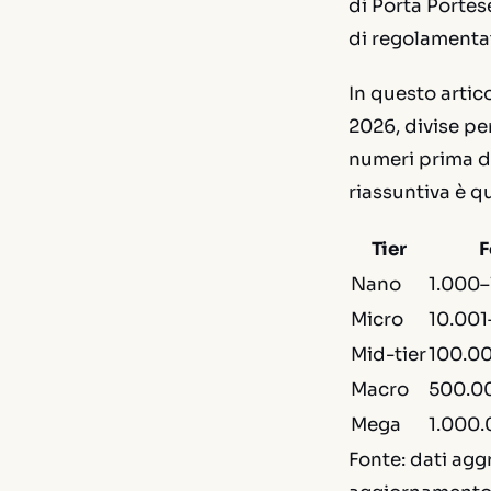
di Porta Portes
di regolamenta
In questo artico
2026, divise pe
numeri prima di 
riassuntiva è q
Tier
F
Nano
1.000
Micro
10.00
Mid-tier
100.0
Macro
500.0
Mega
1.000
Fonte: dati agg