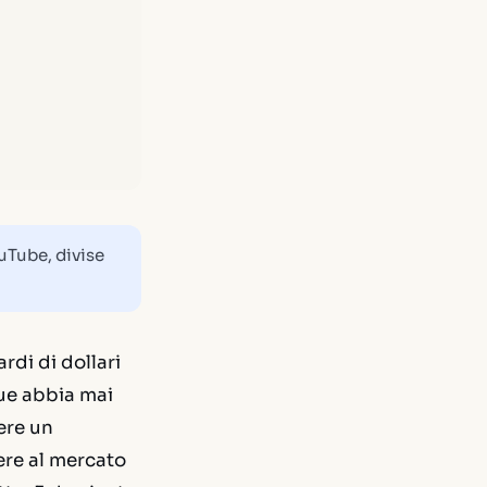
ouTube, divise
rdi di dollari
que abbia mai
ere un
ere al mercato