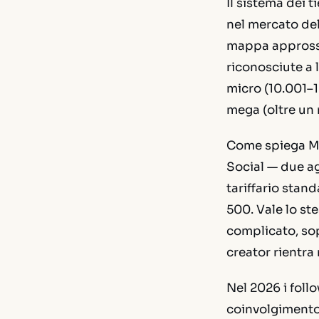
Il sistema dei t
nel mercato del
mappa approssim
riconosciute a 
micro (10.001–
mega (oltre un 
Come spiega Ma
Social — due ag
tariffario stand
500. Vale lo st
complicato, sop
creator rientra
Nel 2026 i foll
coinvolgimento 