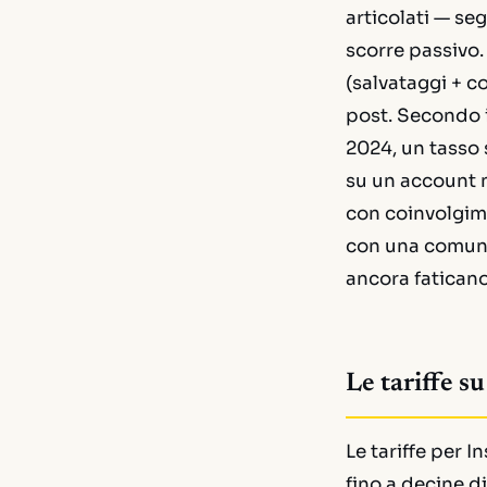
articolati — se
scorre passivo. 
(salvataggi + c
post. Secondo i
2024, un tasso 
su un account 
con coinvolgim
con una comuni
ancora faticano
Le tariffe s
Le tariffe per 
fino a decine d