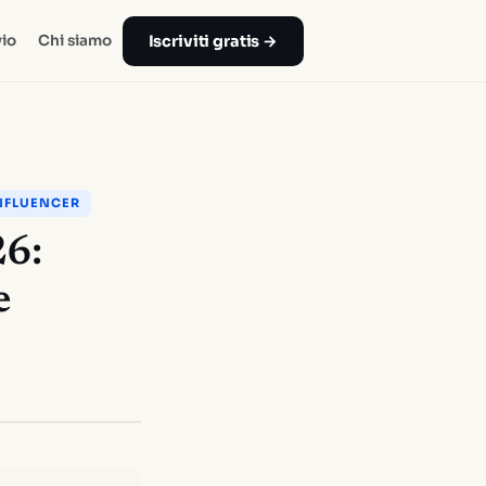
Iscriviti gratis →
io
Chi siamo
NFLUENCER
26:
e