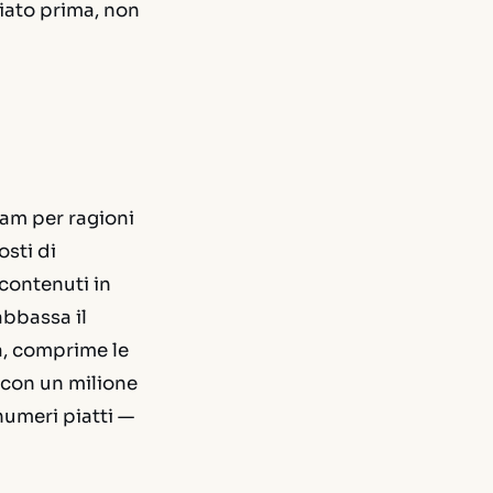
ziato prima, non
ram per ragioni
osti di
 contenuti in
abbassa il
a, comprime le
o con un milione
numeri piatti —