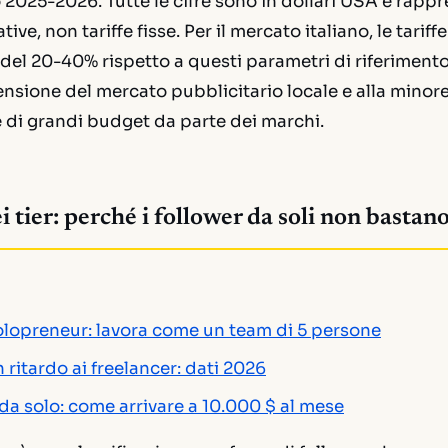
2025-2026. Tutte le cifre sono in dollari USA e rapp
tive, non tariffe fisse. Per il mercato italiano, le tarif
i del 20-40% rispetto a questi parametri di riferimento
ensione del mercato pubblicitario locale e alla minor
 di grandi budget da parte dei marchi.
i tier: perché i follower da soli non bastan
olopreneur: lavora come un team di 5 persone
 ritardo ai freelancer: dati 2026
a solo: come arrivare a 10.000 $ al mese