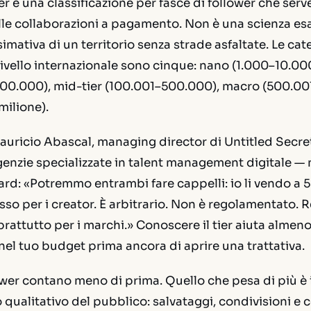
ier è una classificazione per fasce di follower che serv
le collaborazioni a pagamento. Non è una scienza es
ativa di un territorio senza strade asfaltate. Le cat
livello internazionale sono cinque: nano (1.000–10.000
100.000), mid-tier (100.001–500.000), macro (500.00
milione).
uricio Abascal, managing director di Untitled Secret
enzie specializzate in talent management digitale — 
ard: «Potremmo entrambi fare cappelli: io li vendo a 5 
esso per i creator. È arbitrario. Non è regolamentato. 
rattutto per i marchi.» Conoscere il tier aiuta almeno
 nel tuo budget prima ancora di aprire una trattativa.
ower contano meno di prima. Quello che pesa di più è i
qualitativo del pubblico: salvataggi, condivisioni e