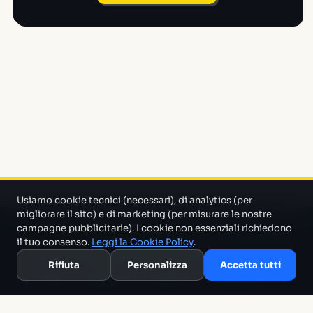
Usiamo cookie tecnici (necessari), di analytics (per
migliorare il sito) e di marketing (per misurare le nostre
campagne pubblicitarie). I cookie non essenziali richiedono
Un progetto di Marco Monty Montemagno
Un sistema AI
il tuo consenso.
Leggi la Cookie Policy
.
che cerca in mezzo al casino e ti porta solo quello che serve.
Rifiuta
Personalizza
Accetta tutti
Blog
Glossario
Confronti
Migliori Tool
Template