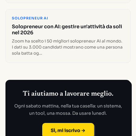
SOLOPRENEUR AI
Solopreneur con AI: gestire un'attività da soli
nel 2026
Zoom ha scelto i 50 migliori solopreneur AI al mondo.
I dati su 3.000 candidati mostrano come una persona
sola batta og…
Ti aiutiamo a lavorare meglio.
Ogni sabato mattina, nella tua casella: un sistema,
un tool, una mossa. Da usare lunedì.
Sì, mi iscrivo →