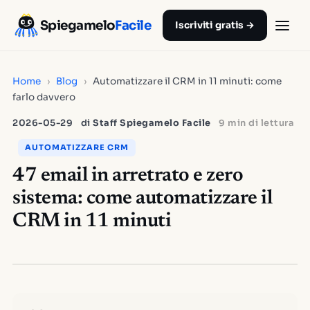
Spiegamelo
Facile
Iscriviti gratis →
Home
›
Blog
›
Automatizzare il CRM in 11 minuti: come
farlo davvero
2026-05-29
di
Staff Spiegamelo Facile
9 min di lettura
AUTOMATIZZARE CRM
47 email in arretrato e zero
sistema: come automatizzare il
CRM in 11 minuti