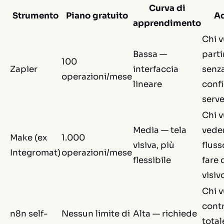
Curva di
Strumento
Piano gratuito
Ad
apprendimento
Chi v
Bassa —
parti
100
Zapier
interfaccia
senz
operazioni/mese
lineare
confi
serve
Chi v
Media — tela
veder
Make (ex
1.000
visiva, più
fluss
Integromat)
operazioni/mese
flessibile
fare
visiv
Chi v
contr
n8n self-
Nessun limite di
Alta — richiede
total