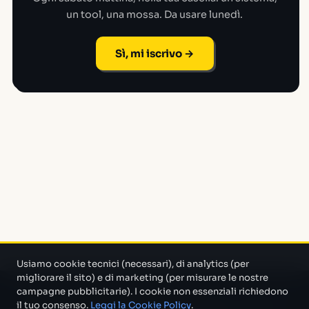
un tool, una mossa. Da usare lunedì.
Sì, mi iscrivo →
Usiamo cookie tecnici (necessari), di analytics (per
migliorare il sito) e di marketing (per misurare le nostre
campagne pubblicitarie). I cookie non essenziali richiedono
Un progetto di Marco Monty Montemagno
Un sistema AI
il tuo consenso.
Leggi la Cookie Policy
.