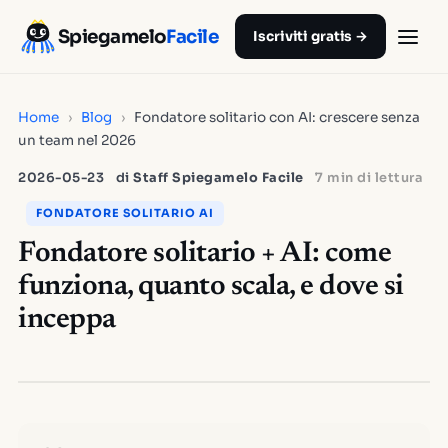
Spiegamelo
Facile
Iscriviti gratis →
Home
›
Blog
›
Fondatore solitario con AI: crescere senza
un team nel 2026
2026-05-23
di
Staff Spiegamelo Facile
7 min di lettura
FONDATORE SOLITARIO AI
Fondatore solitario + AI: come
funziona, quanto scala, e dove si
inceppa