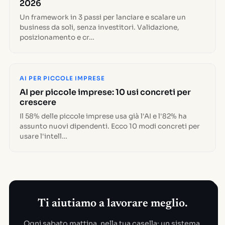
2026
Un framework in 3 passi per lanciare e scalare un
business da soli, senza investitori. Validazione,
posizionamento e cr…
AI PER PICCOLE IMPRESE
AI per piccole imprese: 10 usi concreti per
crescere
Il 58% delle piccole imprese usa già l'AI e l'82% ha
assunto nuovi dipendenti. Ecco 10 modi concreti per
usare l'intell…
Ti aiutiamo a lavorare meglio.
Ogni sabato mattina, nella tua casella: un sistema,