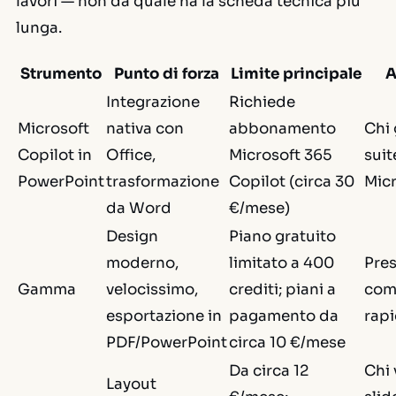
lavori — non da quale ha la scheda tecnica più
lunga.
Strumento
Punto di forza
Limite principale
A
Integrazione
Richiede
Microsoft
nativa con
abbonamento
Chi 
Copilot in
Office,
Microsoft 365
suit
PowerPoint
trasformazione
Copilot (circa 30
Micr
da Word
€/mese)
Design
Piano gratuito
moderno,
limitato a 400
Pres
Gamma
velocissimo,
crediti; piani a
com
esportazione in
pagamento da
rap
PDF/PowerPoint
circa 10 €/mese
Da circa 12
Chi 
Layout