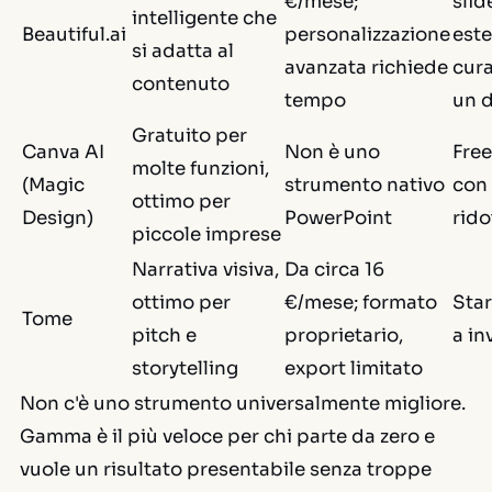
€/mese;
slid
intelligente che
Beautiful.ai
personalizzazione
est
si adatta al
avanzata richiede
cura
contenuto
tempo
un 
Gratuito per
Canva AI
Non è uno
Free
molte funzioni,
(Magic
strumento nativo
con
ottimo per
Design)
PowerPoint
rido
piccole imprese
Narrativa visiva,
Da circa 16
ottimo per
€/mese; formato
Star
Tome
pitch e
proprietario,
a in
storytelling
export limitato
Non c'è uno strumento universalmente migliore.
Gamma è il più veloce per chi parte da zero e
vuole un risultato presentabile senza troppe