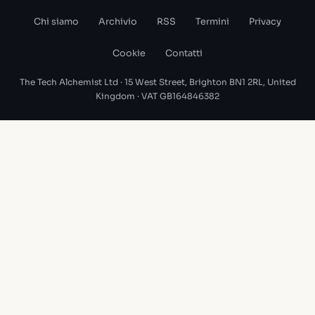
Chi siamo
Archivio
RSS
Termini
Privacy
Cookie
Contatti
The Tech Alchemist Ltd · 15 West Street, Brighton BN1 2RL, United
Kingdom · VAT GB164846382