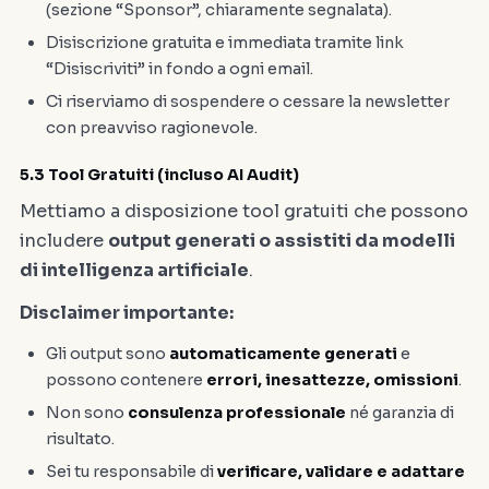
(sezione “Sponsor”, chiaramente segnalata).
Disiscrizione gratuita e immediata tramite link
“Disiscriviti” in fondo a ogni email.
Ci riserviamo di sospendere o cessare la newsletter
con preavviso ragionevole.
5.3 Tool Gratuiti (incluso AI Audit)
Mettiamo a disposizione tool gratuiti che possono
includere
output generati o assistiti da modelli
di intelligenza artificiale
.
Disclaimer importante:
Gli output sono
automaticamente generati
e
possono contenere
errori, inesattezze, omissioni
.
Non sono
consulenza professionale
né garanzia di
risultato.
Sei tu responsabile di
verificare, validare e adattare