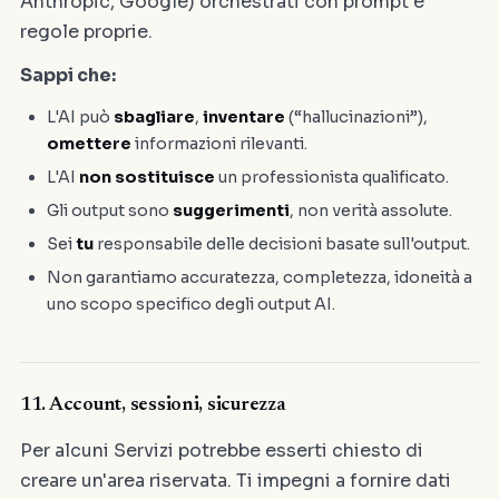
Anthropic, Google) orchestrati con prompt e
regole proprie.
Sappi che:
L'AI può
sbagliare
,
inventare
(“hallucinazioni”),
omettere
informazioni rilevanti.
L'AI
non sostituisce
un professionista qualificato.
Gli output sono
suggerimenti
, non verità assolute.
Sei
tu
responsabile delle decisioni basate sull'output.
Non garantiamo accuratezza, completezza, idoneità a
uno scopo specifico degli output AI.
11. Account, sessioni, sicurezza
Per alcuni Servizi potrebbe esserti chiesto di
creare un'area riservata. Ti impegni a fornire dati