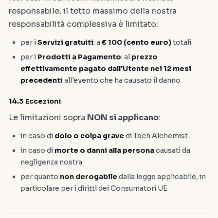
responsabile, il tetto massimo della nostra
responsabilità complessiva è limitato:
per i
Servizi gratuiti
: a
€ 100 (cento euro)
totali
per i
Prodotti a Pagamento
: al
prezzo
effettivamente pagato dall'Utente nei 12 mesi
precedenti
all'evento che ha causato il danno
14.3 Eccezioni
Le limitazioni sopra
NON si applicano
:
in caso di
dolo o colpa grave
di Tech Alchemist
in caso di
morte o danni alla persona
causati da
negligenza nostra
per quanto
non derogabile
dalla legge applicabile, in
particolare per i diritti dei Consumatori UE