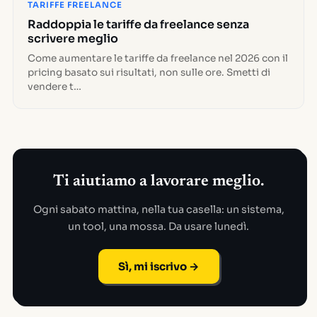
TARIFFE FREELANCE
Raddoppia le tariffe da freelance senza
scrivere meglio
Come aumentare le tariffe da freelance nel 2026 con il
pricing basato sui risultati, non sulle ore. Smetti di
vendere t…
Ti aiutiamo a lavorare meglio.
Ogni sabato mattina, nella tua casella: un sistema,
un tool, una mossa. Da usare lunedì.
Sì, mi iscrivo →