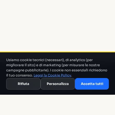
Usiamo cookie tecnici (necessari), di analytics (per
migliorare il sito) e di marketing (per misurare le nostre
campagne pubblicitarie). I cookie non essenziali richiedono
Un progetto di Marco Monty Montemagno
Un sistema AI
il tuo consenso.
Leggi la Cookie Policy
.
che cerca in mezzo al casino e ti porta solo quello che serve.
Rifiuta
Personalizza
Accetta tutti
Blog
Glossario
Confronti
Migliori Tool
Template
Chi siamo
Archivio
RSS
Termini
Privacy