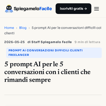
Spiegamelo
Facile
Iscriviti gratis →
Home
›
Blog
›
5 prompt AI per le conversazioni difficili coi
clienti
2026-05-25
di
Staff Spiegamelo Facile
9 min di lettura
PROMPT AI CONVERSAZIONI DIFFICILI CLIENTI
FREELANCER
5 prompt AI per le 5
conversazioni con i clienti che
rimandi sempre