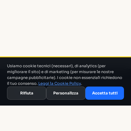
Usiamo cookie tecnici (necessari), di analytics (per
migliorare il sito) e di marketing (per misurare le nostre
campagne pubblicitarie). I cookie non essenziali richiedono
Un progetto di Marco Monty Montemagno
Un sistema AI
il tuo consenso.
Leggi la Cookie Policy
.
che cerca in mezzo al casino e ti porta solo quello che serve.
Rifiuta
Personalizza
Accetta tutti
Blog
Glossario
Confronti
Migliori Tool
Template
Chi siamo
Archivio
RSS
Termini
Privacy