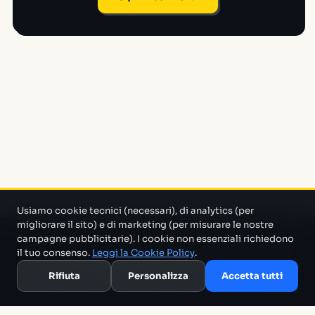
Usiamo cookie tecnici (necessari), di analytics (per
migliorare il sito) e di marketing (per misurare le nostre
campagne pubblicitarie). I cookie non essenziali richiedono
Un progetto di Marco Monty Montemagno
Un sistema AI
il tuo consenso.
Leggi la Cookie Policy
.
che cerca in mezzo al casino e ti porta solo quello che serve.
Rifiuta
Personalizza
Accetta tutti
Blog
Glossario
Confronti
Migliori Tool