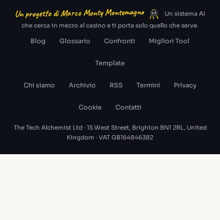
Un progetto di Marco Monty Montemagno
Un sistema AI
che cerca in mezzo al casino e ti porta solo quello che serve.
Blog
Glossario
Confronti
Migliori Tool
Template
Chi siamo
Archivio
RSS
Termini
Privacy
Cookie
Contatti
The Tech Alchemist Ltd · 15 West Street, Brighton BN1 2RL, United
Kingdom · VAT GB164846382