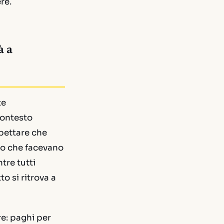
re.
à a
te
contesto
pettare che
lo che facevano
tre tutti
o si ritrova a
e: paghi per