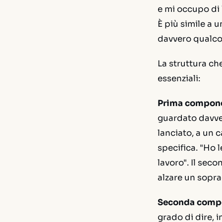
e mi occupo di 
È più simile a 
davvero qualcos
La struttura ch
essenziali:
Prima componen
guardato davve
lanciato, a un
specifica. "Ho l
lavoro". Il seco
alzare un sopra
Seconda compon
grado di dire, 