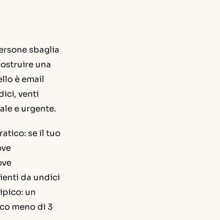
persone sbaglia
costruire una
llo è email
dici, venti
ale e urgente.
atico: se il tuo
ove
ove
ienti da undici
ipico: un
oco meno di 3