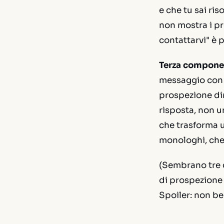
e che tu sai ris
non mostra i pre
contattarvi" è p
Terza componen
messaggio con 
prospezione di
risposta, non u
che trasforma u
monologhi, che 
(Sembrano tre c
di prospezione 
Spoiler: non be