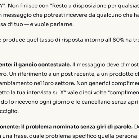
Y". Non finisce con "Resto a disposizione per qualsias
un messaggio che potresti ricevere da qualcuno che h
a di tuo — e vuole parlarne.
e produce quel tasso di risposta intorno all'80% ha 
te: il gancio contestuale.
Il messaggio deve dimost
ro. Un riferimento a un post recente, a un prodotto 
 cambiamento nel loro settore. Non generici complime
etto la tua intervista su X" vale dieci volte "compliment
ndo lo ricevono ogni giorno e lo cancellano senza aprir
cciglio.
ente: il problema nominato senza giri di parole.
De
in una frase, quale problema specifico quella person