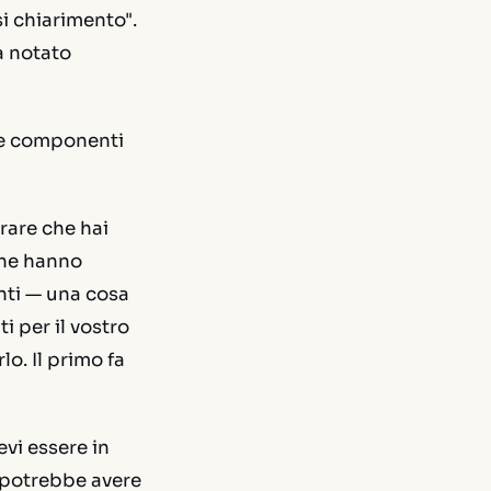
i chiarimento".
a notato
tre componenti
rare che hai
che hanno
nti — una cosa
i per il vostro
lo. Il primo fa
vi essere in
a potrebbe avere