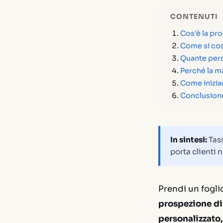
CONTENUTI
Cos'è la pr
Come si cos
Quante pers
Perché la m
Come inizia
Conclusion
In sintesi:
Tass
porta clienti 
Prendi un fogli
prospezione di
personalizzato