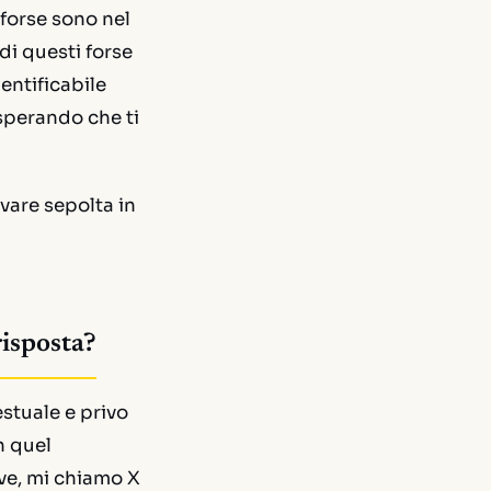
forse sono nel
di questi forse
entificabile
a sperando che ti
vare sepolta in
risposta?
stuale e privo
n quel
ve, mi chiamo X