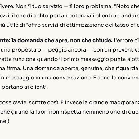
olvere. Non il tuo servizio — il loro problema. "Noto che
zzi, il che di solito porta i potenziali clienti ad anda
iù utile di "offro servizi di ottimizzazione del tasso di
te: la domanda che apre, non che chiude.
L'errore cl
una proposta o — peggio ancora — con un preventivo
retta funziona quando il primo messaggio punta a ot
na firma. Una domanda aperta, genuina, che riguarda 
n messaggio in una conversazione. E sono le conversa
portano ai clienti.
ose ovvie, scritte così. E invece la grande maggiora
che girano là fuori non rispetta nemmeno uno di quest
ne.)