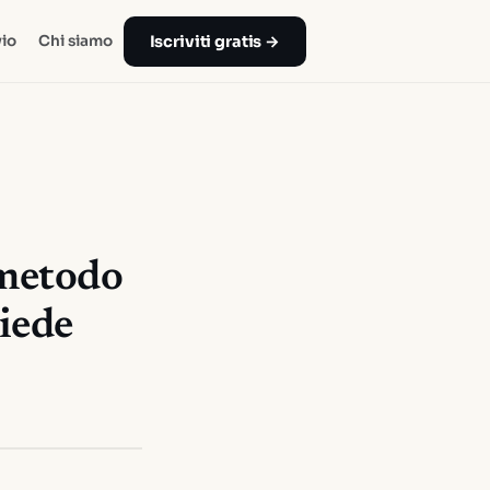
Iscriviti gratis →
io
Chi siamo
 metodo
hiede