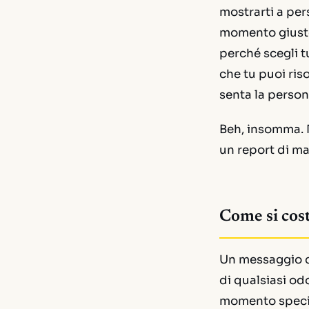
mostrarti a per
momento giusto.
perché scegli t
che tu puoi riso
senta la person
Beh, insomma. N
un report di ma
Come si cost
Un messaggio di
di qualsiasi od
momento specif