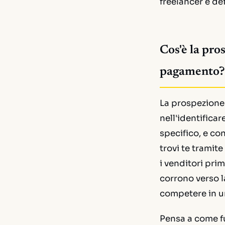
freelancer e de
Cos'è la pro
pagamento?
La prospezione 
nell'identifica
specifico, e co
trovi te tramit
i venditori prim
corrono verso la
competere in u
Pensa a come fu