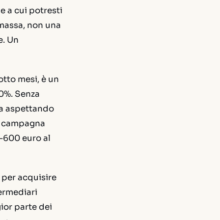
e a cui potresti
 massa, non una
e. Un
otto mesi, è un
 60%. Senza
ta aspettando
na campagna
-600 euro al
 per acquisire
ermediari
ior parte dei