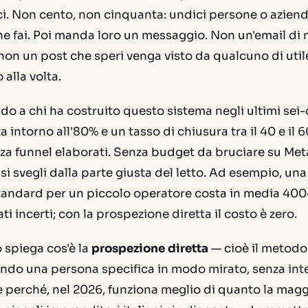
ci. Non cento, non cinquanta: undici persone o aziend
che fai. Poi manda loro un messaggio. Non un'email di
non un post che speri venga visto da qualcuno di util
alla volta.
ando a chi ha costruito questo sistema negli ultimi sei-
a intorno all'80% e un tasso di chiusura tra il 40 e il
nza funnel elaborati. Senza budget da bruciare su Me
 si svegli dalla parte giusta del letto. Ad esempio, u
standard per un piccolo operatore costa in media 400
ti incerti; con la prospezione diretta il costo è zero.
 spiega cos'è la
prospezione diretta
— cioè il metodo
ando una persona specifica in modo mirato, senza int
e perché, nel 2026, funziona meglio di quanto la magg