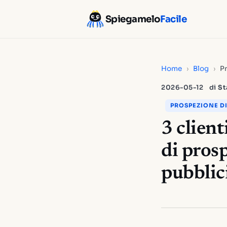
Spiegamelo
Facile
Home
›
Blog
›
Pr
2026-05-12
di
St
PROSPEZIONE DI
3 clien
di pros
pubblic