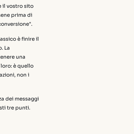
 il vostro sito
rsene prima di
 conversione".
assico è finire il
. La
tenere una
loro: è quello
zioni, non i
nza dei messaggi
i tre punti.