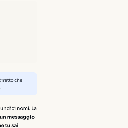
diretto che
.
 undici nomi. La
n un messaggio
e tu sai