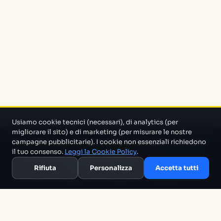
Usiamo cookie tecnici (necessari), di analytics (per
migliorare il sito) e di marketing (per misurare le nostre
campagne pubblicitarie). I cookie non essenziali richiedono
Un progetto di Marco Monty Montemagno
Un sistema AI
il tuo consenso.
Leggi la Cookie Policy
.
che cerca in mezzo al casino e ti porta solo quello che serve.
Rifiuta
Personalizza
Accetta tutti
Blog
Glossario
Confronti
Migliori Tool
Template
Chi siamo
Archivio
RSS
Termini
Privacy