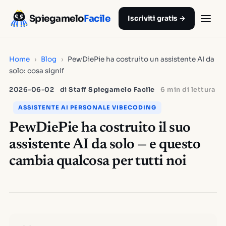
Spiegamelo
Facile
Iscriviti gratis →
Home
›
Blog
›
PewDiePie ha costruito un assistente AI da
solo: cosa signif
2026-06-02
di
Staff Spiegamelo Facile
6 min di lettura
ASSISTENTE AI PERSONALE VIBECODING
PewDiePie ha costruito il suo
assistente AI da solo — e questo
cambia qualcosa per tutti noi