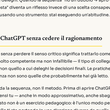
 deleghi. Quando la sequenza "ho un dubbio → apr
osta" diventa un riflesso invece di una scelta consape
 usando uno strumento: stai eseguendo un'abitudine.
ChatGPT senza cedere il ragionamento
enza perdere il senso critico significa trattarlo com
olto competente ma non infallibile — il tipo di colleg
 non quello a cui deleghi le decisioni finali. Le pratic
enza non sono quelle che probabilmente hai già letto.
da la sequenza, non il metodo. Prima di aprire ChatGPT
ensi tu — anche in modo approssimativo, anche sbagl
to non è un esercizio pedagogico: è l'unico modo pe