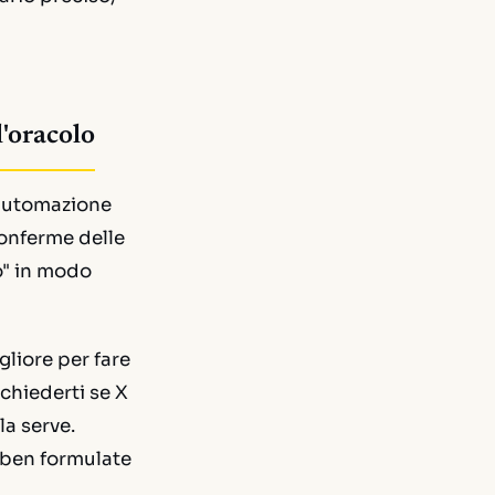
l'oracolo
 automazione
conferme delle
o" in modo
liore per fare
chiederti se X
la serve.
 ben formulate