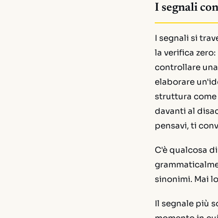
I segnali co
I segnali si tra
la verifica zer
controllare una
elaborare un'ide
struttura come se
davanti al dis
pensavi, ti con
C'è qualcosa di
grammaticalmen
sinonimi. Mai lo
Il segnale più s