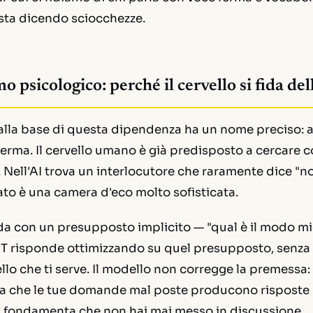
ta dicendo sciocchezze.
o psicologico: perché il cervello si fida del
alla base di questa dipendenza ha un nome preciso:
ferma. Il cervello umano è già predisposto a cercare 
. Nell'AI trova un interlocutore che raramente dice "n
ltato è una camera d'eco molto sofisticata.
a con un presupposto implicito — "qual è il modo mig
T risponde ottimizzando su quel presupposto, senza 
llo che ti serve. Il modello non corregge la premessa: 
ca che le tue domande mal poste producono risposte
u fondamenta che non hai mai messo in discussione.