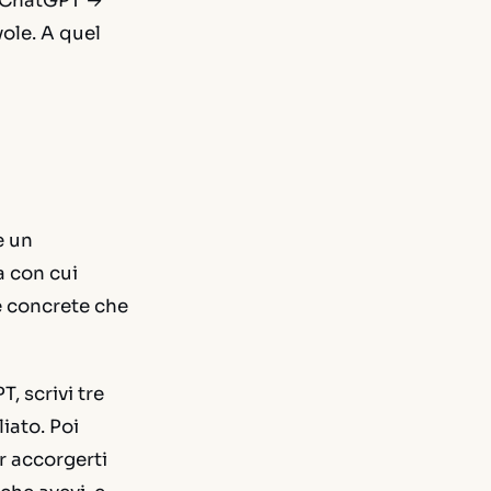
o ChatGPT →
vole. A quel
e un
a con cui
he concrete che
, scrivi tre
iato. Poi
r accorgerti