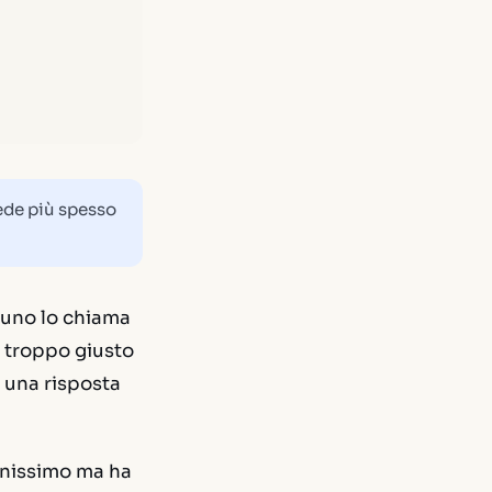
cede più spesso
suno lo chiama
o
troppo giusto
 una risposta
benissimo ma ha