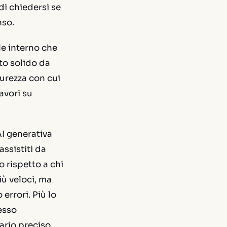
di chiedersi se
nso.
e interno che
to solido da
urezza con cui
avori su
AI generativa
assistiti da
 rispetto a chi
iù veloci, ma
errori. Più lo
esso
ario preciso,