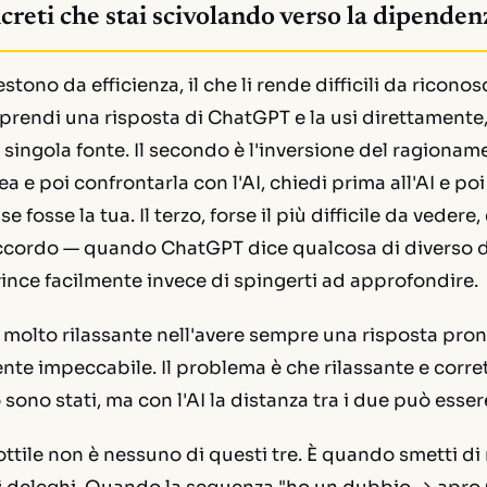
ncreti che stai scivolando verso la dipenden
vestono da efficienza, il che li rende difficili da riconos
o: prendi una risposta di ChatGPT e la usi direttamente
 singola fonte. Il secondo è l'inversione del ragionam
a e poi confrontarla con l'AI, chiedi prima all'AI e poi
 fosse la tua. Il terzo, forse il più difficile da vedere, 
accordo — quando ChatGPT dice qualcosa di diverso d
vince facilmente invece di spingerti ad approfondire.
 molto rilassante nell'avere sempre una risposta pront
te impeccabile. Il problema è che rilassante e corre
 sono stati, ma con l'AI la distanza tra i due può essere
ottile non è nessuno di questi tre. È quando smetti di 