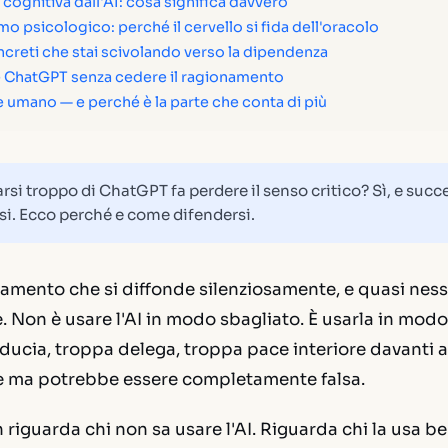
cognitiva dall'AI: cosa significa davvero
o psicologico: perché il cervello si fida dell'oracolo
ncreti che stai scivolando verso la dipendenza
 ChatGPT senza cedere il ragionamento
 umano — e perché è la parte che conta di più
rsi troppo di ChatGPT fa perdere il senso critico? Sì, e suc
si. Ecco perché e come difendersi.
amento che si diffonde silenziosamente, e quasi nes
. Non è usare l'AI in modo sbagliato. È usarla in mod
ducia, troppa delega, troppa pace interiore davanti a
 ma potrebbe essere completamente falsa.
 riguarda chi non sa usare l'AI. Riguarda chi la usa 