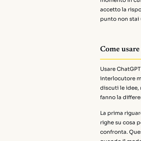
momento in cui
accetto la risp
punto non stai
Come usare 
Usare ChatGPT s
interlocutore m
discuti le idee,
fanno la differ
La prima riguar
righe su cosa p
confronta. Ques