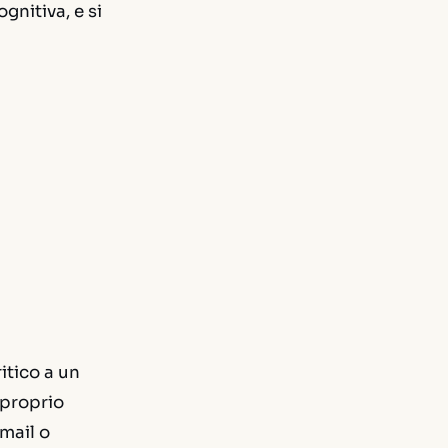
gnitiva, e si
itico a un
 proprio
mail o