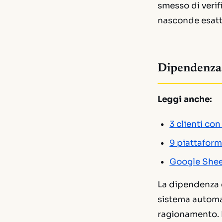
smesso di verif
nasconde esatt
Dipendenza c
Leggi anche:
3 clienti co
9 piattafor
Google Sheet
La dipendenza co
sistema automa
ragionamento. N