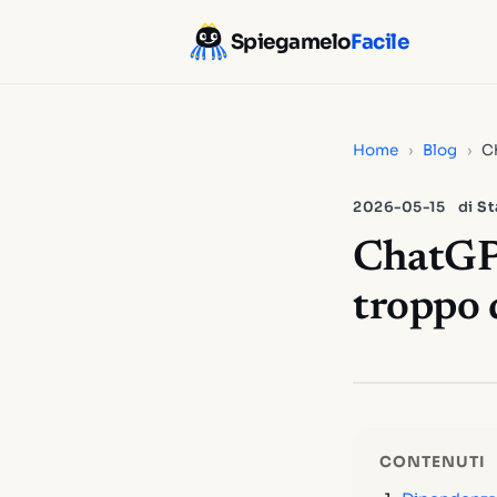
Spiegamelo
Facile
Home
›
Blog
›
Ch
2026-05-15
di
St
ChatGPT
troppo d
CONTENUTI