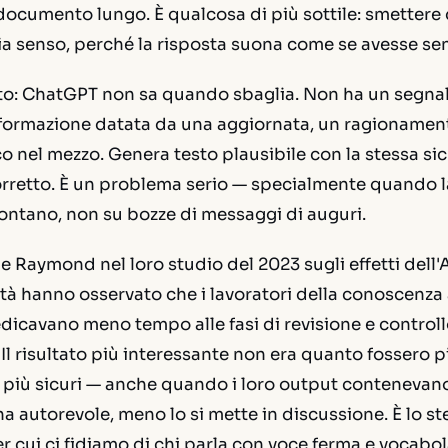
ocumento lungo. È qualcosa di più sottile: smettere 
ia senso, perché la risposta
suona
come se avesse se
sto: ChatGPT non sa quando sbaglia. Non ha un segnal
nformazione datata da una aggiornata, un ragionamen
 nel mezzo. Genera testo plausibile con la stessa sic
orretto. È un problema serio — specialmente quando l
ontano, non su bozze di messaggi di auguri.
 e Raymond nel loro studio del 2023 sugli effetti dell'
ità hanno osservato che i lavoratori della conoscenza 
dicavano meno tempo alle fasi di revisione e controllo
 Il risultato più interessante non era quanto fossero p
più sicuri — anche quando i loro output contenevano 
 autorevole, meno lo si mette in discussione. È lo st
cui ci fidiamo di chi parla con voce ferma e vocabol