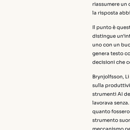
riassumere un d
la risposta abb
Il punto è que
distingue un'i
uno con un buco
genera testo c
decisioni che c
Brynjolfsson, Li
sulla produttiv
strumenti AI de
lavorava senza.
quanto fossero 
strumento suona
meccanismo per 