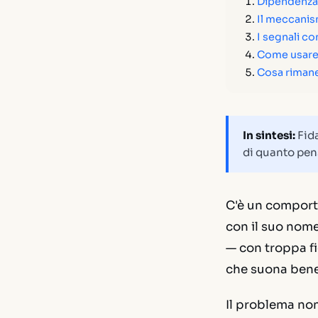
Dipendenza 
Il meccanism
I segnali co
Come usare
Cosa rimane
In sintesi:
Fida
di quanto pen
C'è un comport
con il suo nome
— con troppa fi
che suona bene
Il problema non