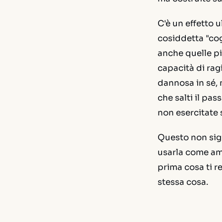
C'è un effetto 
cosiddetta "cog
anche quelle pi
capacità di rag
dannosa in sé, 
che salti il pa
non esercitate 
Questo non sign
usarla come amp
prima cosa ti r
stessa cosa.