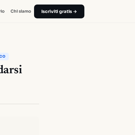
Iscriviti gratis →
io
Chi siamo
ICO
darsi