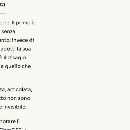
za
cere. Il primo è
, senza
ento: invece di
 adotti la sua
è il disagio
a quello che
a, articolata,
tto non sono
 invisibile.
notare il