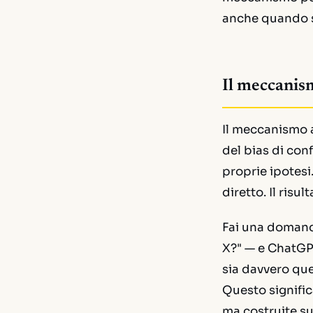
anche quando s
Il meccanism
Il meccanismo 
del bias di con
proprie ipotesi
diretto. Il risu
Fai una domand
X?" — e ChatGP
sia davvero que
Questo signifi
ma costruite s