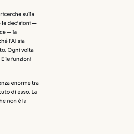
ricerche sulla
 le decisioni —
ce — la
é l'AI sia
to. Ogni volta
E le funzioni
renza enorme tra
uto di esso. La
he non è la