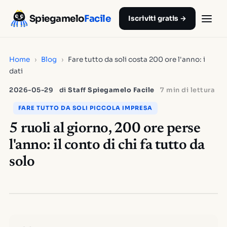
Spiegamelo
Facile
Iscriviti gratis →
Home
›
Blog
›
Fare tutto da soli costa 200 ore l'anno: i
dati
2026-05-29
di
Staff Spiegamelo Facile
7 min di lettura
FARE TUTTO DA SOLI PICCOLA IMPRESA
5 ruoli al giorno, 200 ore perse
l'anno: il conto di chi fa tutto da
solo