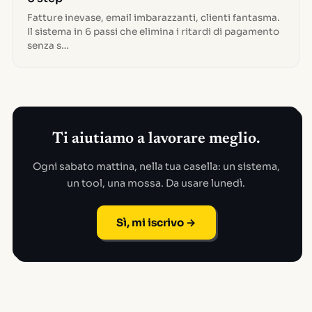
Fatture inevase, email imbarazzanti, clienti fantasma.
Il sistema in 6 passi che elimina i ritardi di pagamento
senza s…
Ti aiutiamo a lavorare meglio.
Ogni sabato mattina, nella tua casella: un sistema,
un tool, una mossa. Da usare lunedì.
Sì, mi iscrivo →