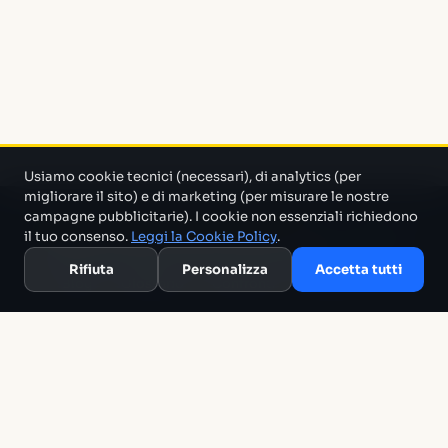
Usiamo cookie tecnici (necessari), di analytics (per
migliorare il sito) e di marketing (per misurare le nostre
campagne pubblicitarie). I cookie non essenziali richiedono
Un progetto di Marco Monty Montemagno
Un sistema AI
il tuo consenso.
Leggi la Cookie Policy
.
che cerca in mezzo al casino e ti porta solo quello che serve.
Rifiuta
Personalizza
Accetta tutti
Blog
Glossario
Confronti
Migliori Tool
Template
Chi siamo
Archivio
RSS
Termini
Privacy
Cookie
Contatti