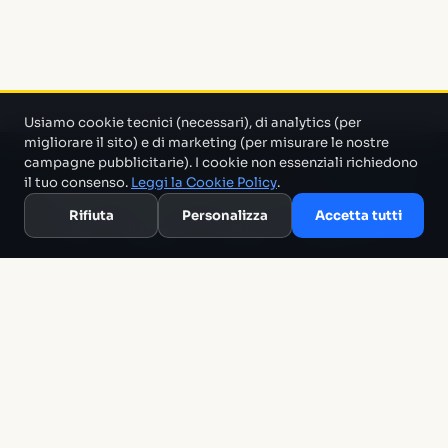
Usiamo cookie tecnici (necessari), di analytics (per
migliorare il sito) e di marketing (per misurare le nostre
campagne pubblicitarie). I cookie non essenziali richiedono
Un progetto di Marco Monty Montemagno
Un sistema AI
il tuo consenso.
Leggi la Cookie Policy
.
che cerca in mezzo al casino e ti porta solo quello che serve.
Rifiuta
Personalizza
Accetta tutti
Blog
Glossario
Confronti
Migliori Tool
Template
Chi siamo
Archivio
RSS
Termini
Privacy
Cookie
Contatti
The Tech Alchemist Ltd · 15 West Street, Brighton BN1 2RL, United
Kingdom · VAT GB164846382