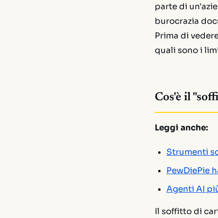
parte di un'azi
burocrazia docu
Prima di vedere
quali sono i lim
Cos'è il "sof
Leggi anche:
Strumenti s
PewDiePie ha
Agenti AI pi
Il soffitto di 