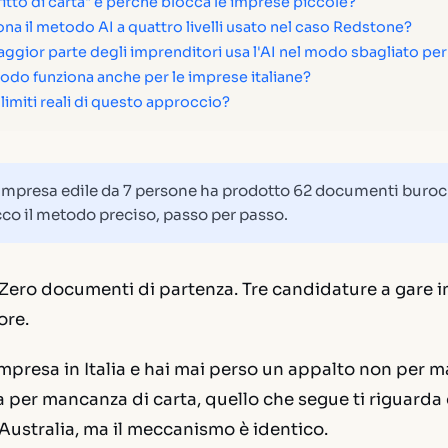
ffitto di carta" e perché blocca le imprese piccole?
na il metodo AI a quattro livelli usato nel caso Redstone?
ggior parte degli imprenditori usa l'AI nel modo sbagliato per
do funziona anche per le imprese italiane?
 limiti reali di questo approccio?
mpresa edile da 7 persone ha prodotto 62 documenti burocra
cco il metodo preciso, passo per passo.
Zero documenti di partenza. Tre candidature a gare 
ore.
impresa in Italia e hai mai perso un appalto non per 
er mancanza di carta, quello che segue ti riguarda d
'Australia, ma il meccanismo è identico.