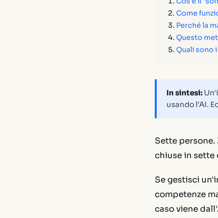
Cos'è il "so
Come funzio
Perché la ma
Questo meto
Quali sono i
In sintesi:
Un'i
usando l'AI. E
Sette persone. 
chiuse in sette 
Se gestisci un'
competenze ma p
caso viene dall