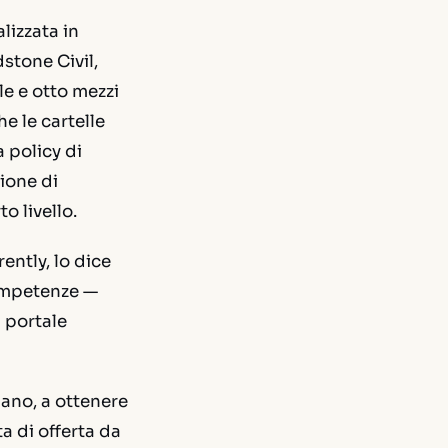
lizzata in
stone Civil,
le e otto mezzi
e le cartelle
 policy di
ione di
o livello.
ntly, lo dice
competenze —
l portale
ano, a ottenere
a di offerta da