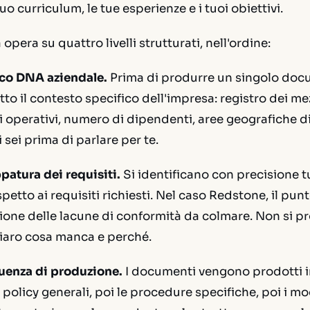
tuo curriculum, le tue esperienze e i tuoi obiettivi.
pera su quattro livelli strutturati, nell'ordine:
cco DNA aziendale.
Prima di produrre un singolo doc
utto il contesto specifico dell'impresa: registro dei mez
li operativi, numero di dipendenti, aree geografiche di 
 sei prima di parlare per te.
patura dei requisiti.
Si identificano con precisione tu
petto ai requisiti richiesti. Nel caso Redstone, il pun
azione delle lacune di conformità da colmare. Non si 
hiaro cosa manca e perché.
quenza di produzione.
I documenti vengono prodotti i
 policy generali, poi le procedure specifiche, poi i mo