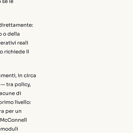
 se le
direttamente:
 o della
rativi reali
 richiede il
menti, in circa
— tra policy,
lacune di
rimo livello:
ra per un
e McConnell
a moduli