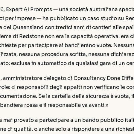
26, Expert AI Prompts — una società australiana specia
ci per imprese — ha pubblicato un caso studio su Red
e del Queensland con tredici anni di cantieri alle spal
blema di Redstone non era la capacità operativa: era ch
hieste per partecipare ai bandi erano vuote. Nessuna
lizzata, nessuna procedura scritta, nessuna dichiaraz
ato: esclusa in automatico da qualsiasi gara di un cert
amministratore delegato di Consultancy Done Differe
role:
«I responsabili degli appalti non verificano le 
cumentazione. Se la cartella della sicurezza è vuota, i
 bandiera rossa e il responsabile va avanti.»
 mai provato a partecipare a un bando pubblico itali
one di qualità, o anche solo a rispondere a una richiest