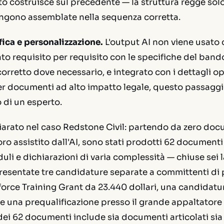
costruisce sul precedente — la struttura regge solo
gono assemblate nella sequenza corretta.
ifica e personalizzazione.
L'output AI non viene usato 
to requisito per requisito con le specifiche del bando
corretto dove necessario, e integrato con i dettagli ope
er documenti ad alto impatto legale, questo passaggio
 di un esperto.
chiarato nel caso Redstone Civil: partendo da zero docu
oro assistito dall'AI, sono stati prodotti 62 documenti 
li e dichiarazioni di varia complessità — chiuse sei 
resentate tre candidature separate a committenti di p
rce Training Grant da 23.440 dollari, una candidatu
 e una prequalificazione presso il grande appaltator
 dei 62 documenti include sia documenti articolati si