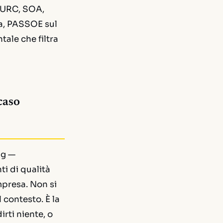
 DURC, SOA,
ia, PASSOE sul
ale che filtra
caso
ng
—
i di qualità
impresa. Non si
 contesto. È la
irti niente, o