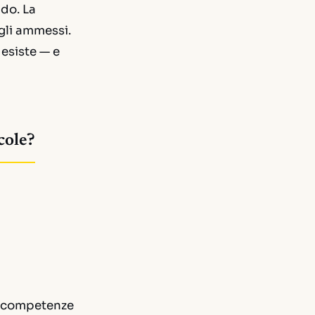
do. La
agli ammessi.
 esiste — e
ccole?
le competenze