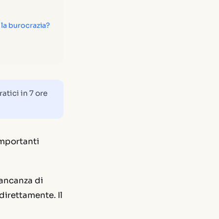
 la burocrazia?
tici in 7 ore
importanti
mancanza di
irettamente. Il