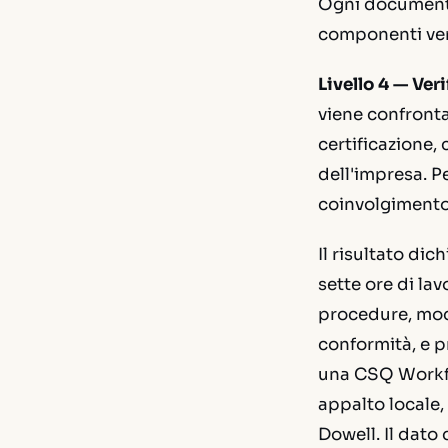
Ogni documento 
componenti ven
Livello 4 — Ver
viene confronta
certificazione, 
dell'impresa. P
coinvolgimento
Il risultato di
sette ore di lav
procedure, modu
conformità, e p
una CSQ Workfo
appalto locale,
Dowell. Il dato