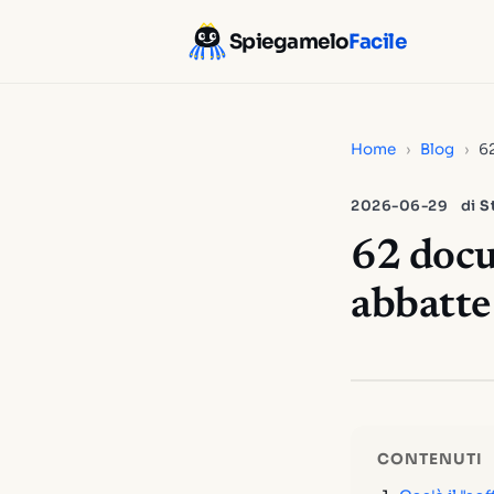
Spiegamelo
Facile
Home
›
Blog
›
62
2026-06-29
di
S
62 docu
abbatte 
CONTENUTI