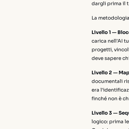
dargli prima il 
La metodologia o
Livello 1 — Blo
carica nell'AI t
progetti, vinco
deve sapere chi
Livello 2 — Map
documentali ris
era l'identific
finché non è c
Livello 3 — Se
logico: prima le