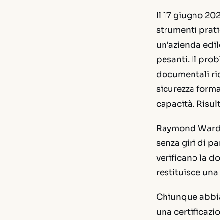
Il 17 giugno 20
strumenti prati
un'azienda edil
pesanti. Il pro
documentali ric
sicurezza forma
capacità. Risult
Raymond Ward, 
senza giri di pa
verificano la do
restituisce una
Chiunque abbia
una certificazi