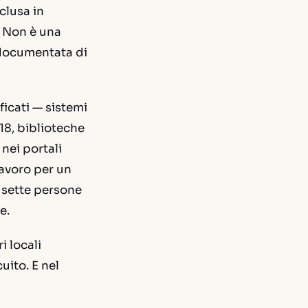
clusa in
 Non è una
 documentata di
ficati — sistemi
18, biblioteche
 nei portali
avoro per un
 sette persone
e.
i locali
uito. E nel