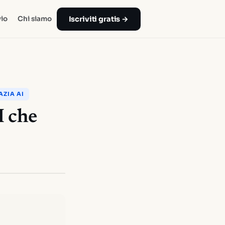
Iscriviti gratis →
io
Chi siamo
ZIA AI
I che