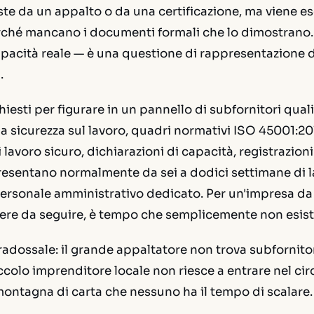
ste da un appalto o da una certificazione, ma viene es
ché mancano i documenti formali che lo dimostrano.
apacità reale — è una questione di rappresentazione
.
iesti per figurare in un pannello di subfornitori quali
la sicurezza sul lavoro, quadri normativi ISO 45001:20
lavoro sicuro, dichiarazioni di capacità, registrazioni
resentano normalmente da sei a dodici settimane di l
personale amministrativo dedicato. Per un'impresa da
iere da seguire, è tempo che semplicemente non esist
aradossale: il grande appaltatore non trova subfornitor
piccolo imprenditore locale non riesce a entrare nel circ
ontagna di carta che nessuno ha il tempo di scalare.