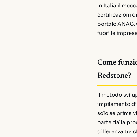
In Italia il me
certificazioni 
portale ANAC. 
fuori le impres
Come funzion
Redstone?
Il metodo svil
impilamento di 
solo se prima v
parte dalla pro
differenza tra c