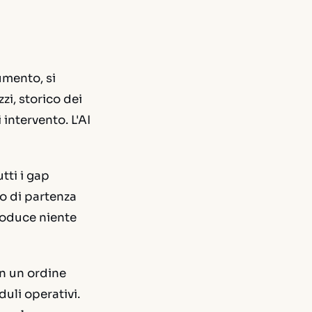
umento, si
zi, storico dei
intervento. L'AI
tti i gap
to di partenza
produce niente
n un ordine
duli operativi.