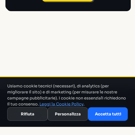
Usiamo cookie tecnici (necessari), di analytics (per
migliorare il sito) e di marketing (per misurare le nostre
campagne pubblicitarie). I cookie non essenziali richiedono
Un progetto di Marco Monty Montemagno
Un sistema AI
il tuo consenso.
Leggi la Cookie Policy
.
che cerca in mezzo al casino e ti porta solo quello che serve.
Rifiuta
Personalizza
Accetta tutti
Blog
Glossario
Confronti
Migliori Tool
Template