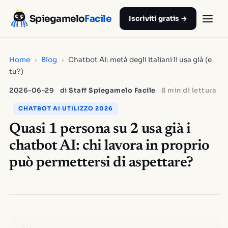
Spiegamelo
Facile
Iscriviti gratis →
Home
›
Blog
›
Chatbot AI: metà degli italiani li usa già (e
tu?)
2026-06-29
di
Staff Spiegamelo Facile
8 min di lettura
CHATBOT AI UTILIZZO 2026
Quasi 1 persona su 2 usa già i
chatbot AI: chi lavora in proprio
può permettersi di aspettare?