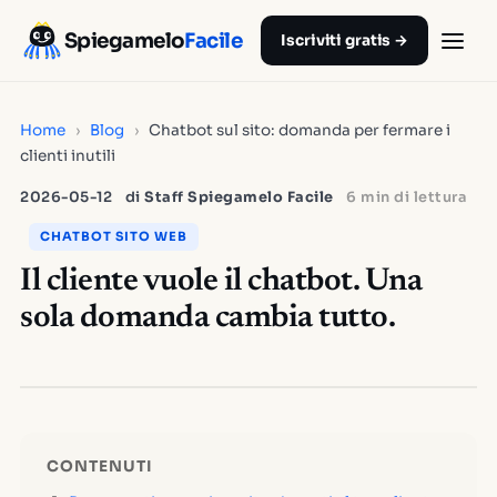
Spiegamelo
Facile
Iscriviti gratis →
Home
›
Blog
›
Chatbot sul sito: domanda per fermare i
clienti inutili
2026-05-12
di
Staff Spiegamelo Facile
6 min di lettura
CHATBOT SITO WEB
Il cliente vuole il chatbot. Una
sola domanda cambia tutto.
CONTENUTI