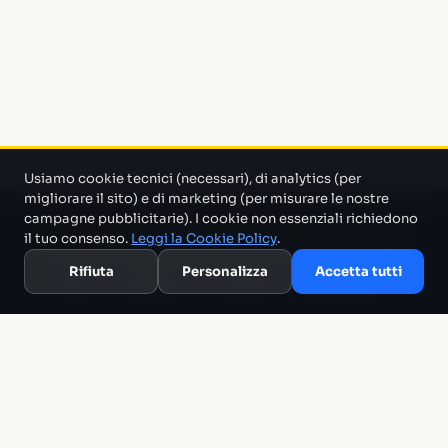
Usiamo cookie tecnici (necessari), di analytics (per
migliorare il sito) e di marketing (per misurare le nostre
campagne pubblicitarie). I cookie non essenziali richiedono
Un progetto di Marco Monty Montemagno
Un sistema AI
il tuo consenso.
Leggi la Cookie Policy
.
che cerca in mezzo al casino e ti porta solo quello che serve.
Rifiuta
Personalizza
Accetta tutti
Blog
Glossario
Confronti
Migliori Tool
Template
Chi siamo
Archivio
RSS
Termini
Privacy
Cookie
Contatti