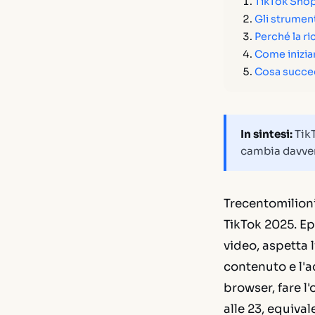
TikTok Shop
Gli strument
Perché la ri
Come inizia
Cosa succed
In sintesi:
TikT
cambia davvero
Trecentomilioni
TikTok 2025. Ep
video, aspetta l
contenuto e l'a
browser, fare l'
alle 23, equiva