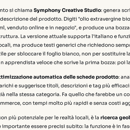
ento si chiama
Symphony Creative Studio
: genera scr
descrizione del prodotto. Digiti "olio extravergine bi
l, venduto online e in negozio", e produce una bozza
struttura. La versione attuale supporta l'italiano e fun
 locali, ma produce testi generici che richiedono semp
ile per sbloccare il foglio bianco, non per sostituire l
n apprendista veloce che scrive la prima bozza: poi la
ttimizzazione automatica delle schede prodotto
: ana
richi e suggerisce titoli, descrizioni e tag più effica
ià nella stessa categoria. Fa quello che farebbe un c
mmerce, con tempi molto più rapidi e senza costi agg
 con più potenziale per le realtà locali, è la
ricerca geol
è importante essere precisi subito: la funzione è in fas