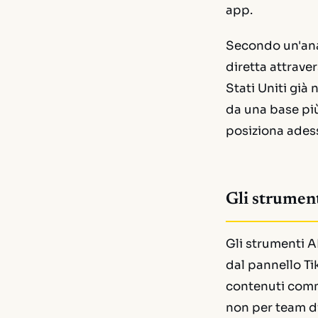
app.
Secondo un'anal
diretta attraver
Stati Uniti già 
da una base pi
posiziona ades
Gli strument
Gli strumenti A
dal pannello Ti
contenuti comme
non per team di