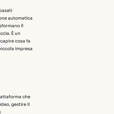
basati
zione automatica
sformano il
ccia. È un
capire cosa fa
 piccola impresa
piattaforma che
eo, gestire il
e