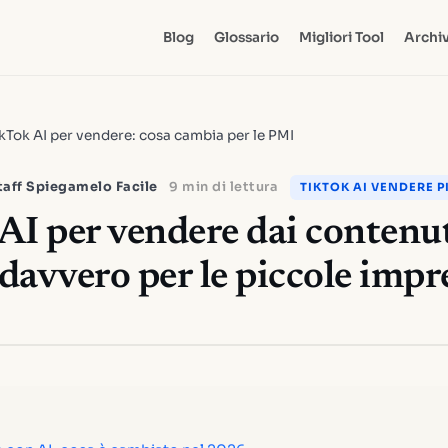
Blog
Glossario
Migliori Tool
Archiv
kTok AI per vendere: cosa cambia per le PMI
taff Spiegamelo Facile
9 min di lettura
TIKTOK AI VENDERE P
AI per vendere dai contenut
davvero per le piccole impr