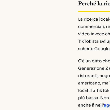
Perché la ri
La ricerca local
commerciali, ri
video invece ch
TikTok sta svi
schede Google 
C'è un dato che 
Generazione Z u
ristoranti, nego
americano, ma l
locali su TikTo
più bassa. Non 
anche lì nell'
ag