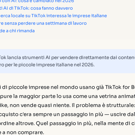
 con AI: cosa è cambiato nel 2026
i AI di TikTok: cosa fanno davvero
cerca locale su TikTok interessa le imprese italiane
re senza perdere una settimana di lavoro
e a chi rimanda
ok lancia strumenti AI per vendere direttamente dai conten
 per le piccole imprese italiane nel 2026.
 di piccole imprese nel mondo usano già TikTok for B
pure la maggior parte lo usa come una vetrina anima
ike, non vende quasi niente. Il problema è strutturale: 
cquisto c'era sempre un passaggio in più — uscire dal
ordine altrove. Quel passaggio in più, nella mente di ch
le a non comprare.