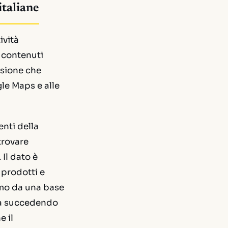
italiane
ività
o contenuti
nsione che
le Maps e alle
enti della
trovare
 Il dato è
 prodotti e
iamo da una base
sta succedendo
e il