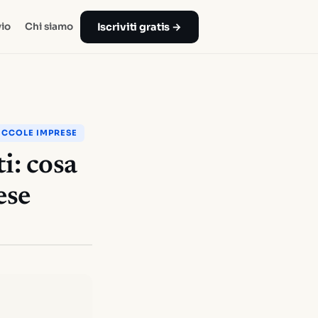
Iscriviti gratis →
io
Chi siamo
ICCOLE IMPRESE
i: cosa
ese