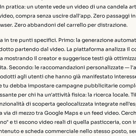
 In pratica: un utente vede un video di una candela ar
 video, compra senza uscire dall'app. Zero passaggi i
owser. Zero abbandoni del carrello per distrazione.
a in tre punti specifici. Primo: la generazione automat
dotto partendo dal video. La piattaforma analizza il 
a mostrando il creator e suggerisce testi già ottimizza
ita. Secondo: le raccomandazioni personalizzate — l'
rodotti agli utenti che hanno già manifestato interess
che tu debba impostare campagne pubblicitarie comple
ssante per chi ha un'attività fisica: la ricerca locale. T
zionalità di scoperta geolocalizzata integrate nell'e
 via di mezzo tra Google Maps e un feed video. Cerch
no" e ti escono video reali di quella pasticceria, con in
Contenuto e scheda commerciale nello stesso posto, s