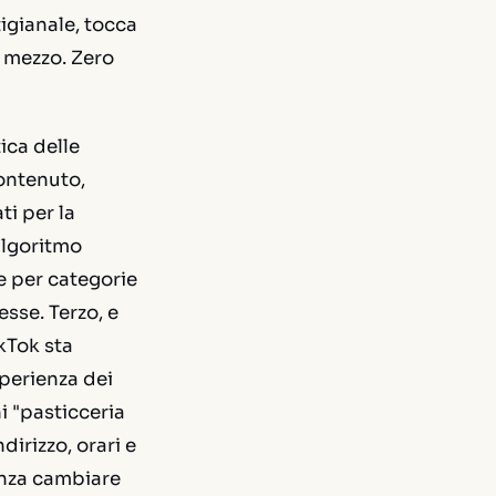
tigianale, tocca
n mezzo. Zero
ica delle
contenuto,
ti per la
algoritmo
e per categorie
sse. Terzo, e
ikTok sta
sperienza dei
i "pasticceria
dirizzo, orari e
enza cambiare