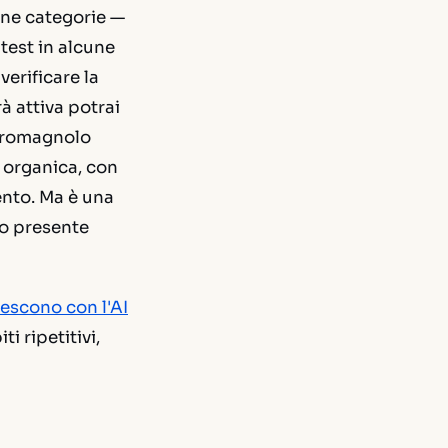
une categorie —
 test in alcune
verificare la
à attiva potrai
o romagnolo
 organica, con
ento. Ma è una
to presente
escono con l'AI
i ripetitivi,