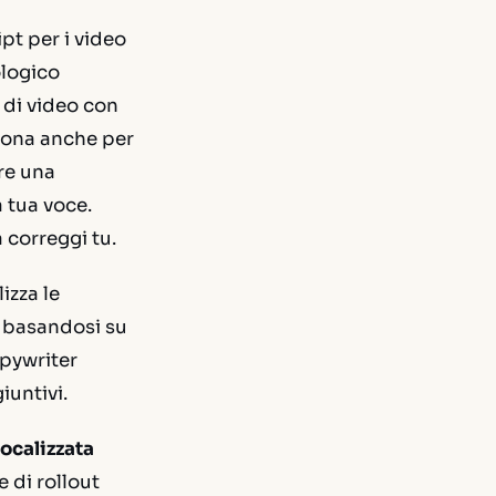
ipt per i video
ologico
 di video con
ziona anche per
re una
a tua voce.
 correggi tu.
lizza le
ci basandosi su
opywriter
iuntivi.
ocalizzata
e di rollout