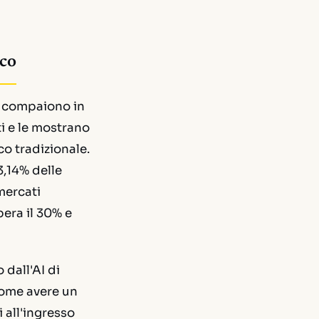
ico
he compaiono in
i e le mostrano
co tradizionale.
,14% delle
mercati
pera il 30% e
 dall'AI di
come avere un
 all'ingresso