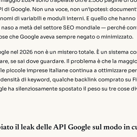
maggio 2024 sono trapelate oltre 2.500 pagine di 
PI di Google. Non una voce, non un'ipotesi: documenti 
nomi di variabili e moduli interni. E quello che hanno 
 il naso a metà del settore SEO mondiale — perché co
cose che Google aveva sempre negato o minimizzato.
gle nel 2026 non è un mistero totale. È un sistema co
re, se sai dove guardare. Il problema è che la maggio
lle piccole imprese italiane continua a ottimizzare per
 densità di keyword, qualche backlink comprato su Fiv
e ha silenziosamente spostato il peso su tre cose di
ato il leak delle API Google sul modo in c