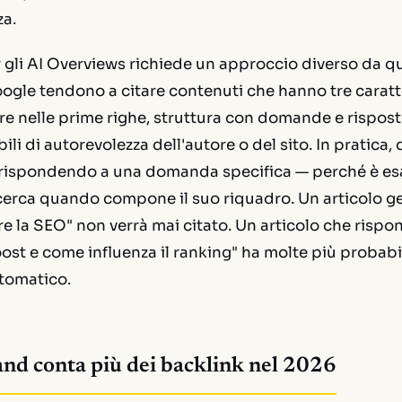
za.
 gli AI Overviews richiede un approccio diverso da que
oogle tendono a citare contenuti che hanno tre caratt
are nelle prime righe, struttura con domande e risposte
bili di autorevolezza dell'autore o del sito. In pratica, 
 rispondendo a una domanda specifica — perché è e
 cerca quando compone il suo riquadro. Un articolo g
e la SEO" non verrà mai citato. Un articolo che risp
st e come influenza il ranking" ha molte più probabili
utomatico.
and conta più dei backlink nel 2026