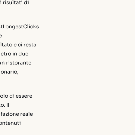
risultati di
stLongestClicks
e
tato e ci resta
ietro in due
un ristorante
ionario,
olo di essere
o. Il
fazione reale
contenuti