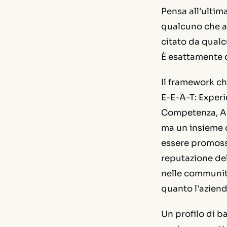
Pensa all'ultim
qualcuno che av
citato da qualcu
È esattamente q
Il framework ch
E-E-A-T: Experi
Competenza, Aut
ma un insieme d
essere promoss
reputazione del 
nelle community
quanto l'azien
Un profilo di b