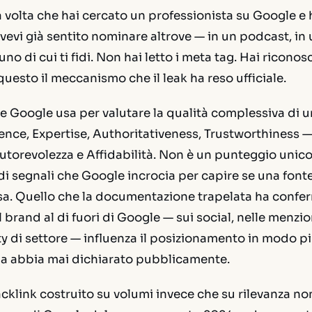
a volta che hai cercato un professionista su Google e 
evi già sentito nominare altrove — in un podcast, in 
no di cui ti fidi. Non hai letto i meta tag. Hai ricono
uesto il meccanismo che il leak ha reso ufficiale.
e Google usa per valutare la qualità complessiva di u
ence, Expertise, Authoritativeness, Trustworthiness —
orevolezza e Affidabilità. Non è un punteggio unico
i segnali che Google incrocia per capire se una fonte
a. Quello che la documentazione trapelata ha confer
brand al di fuori di Google — sui social, nelle menzion
 di settore — influenza il posizionamento in modo pi
da abbia mai dichiarato pubblicamente.
acklink costruito su volumi invece che su rilevanza non