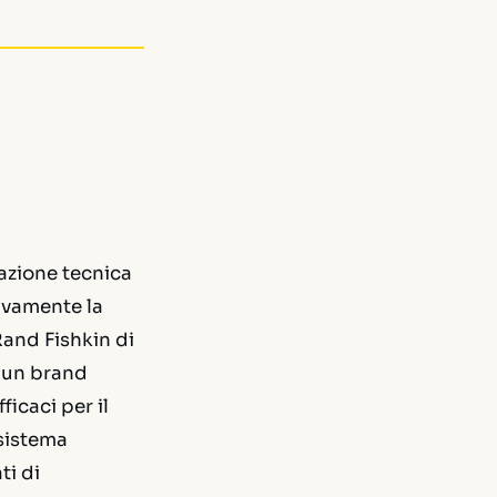
azione tecnica
ivamente la
Rand Fishkin di
e un brand
ficaci per il
sistema
ti di