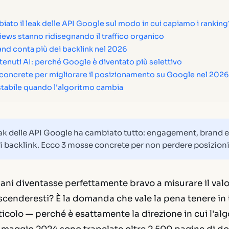
iato il leak delle API Google sul modo in cui capiamo i ranking
iews stanno ridisegnando il traffico organico
and conta più dei backlink nel 2026
enuti AI: perché Google è diventato più selettivo
concrete per migliorare il posizionamento su Google nel 2026
stabile quando l'algoritmo cambia
eak delle API Google ha cambiato tutto: engagement, brand 
i backlink. Ecco 3 mosse concrete per non perdere posizioni
i diventasse perfettamente bravo a misurare il valor
 o scenderesti? È la domanda che vale la pena tenere in
ticolo — perché è esattamente la direzione in cui l'alg