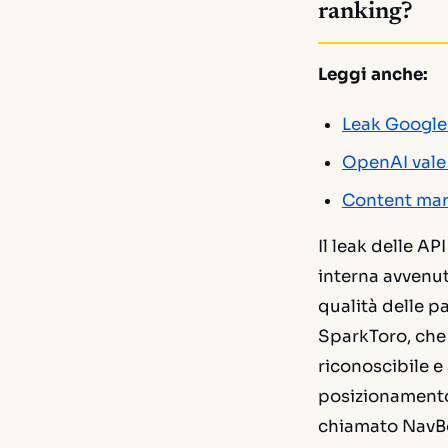
ranking?
Leggi anche:
Leak Google 
OpenAI vale 
Content mar
Il leak delle A
interna avvenut
qualità delle p
SparkToro, che 
riconoscibile e 
posizionamento
chiamato NavBoo