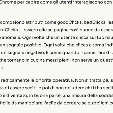
Chrome per capire come gli utenti interagiscono con i 
 compaiono attributi come
goodClicks
,
badClicks
,
la
rnClicks
— ovvero clic su pagine così buone da esser
 anomale. Ogni volta che un utente clicca sul tuo risul
un segnale positivo. Ogni volta che clicca e torna ind
un segnale negativo. È come quando il cameriere di 
 che tornano in cucina mezzi pieni: non serve un quest
to.
adicalmente la priorità operativa. Non si tratta più s
ta di essere scelti, e poi di non deludere chi ti ha scelt
è diventato, in buona parte, una misura della soddis
ifficile da manipolare, facile da perdere se pubblichi 