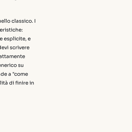
llo classico. I
eristiche:
 esplicite, e
devi scrivere
sattamente
enerico su
onde a "come
tà di finire in