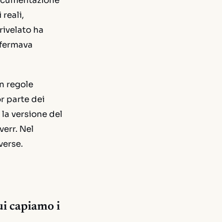
documentazione
reali,
rivelato ha
nfermava
n regole
r parte dei
 la versione del
err. Nel
verse.
ui capiamo i