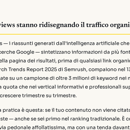
iews stanno ridisegnando il traffico organ
 — i riassunti generati dall'intelligenza artificiale c
cerche Google — sintetizzano informazioni da più font
la pagina dei risultati, prima di qualsiasi link organi
rch Trends Report 2025 di Semrush, compaiono nel 13
zate su un campione di oltre 3 milioni di keyword nei 
 quota che nei vertical informativi e professionali su
crescere trimestre su trimestre.
pratica è questa: se il tuo contenuto non viene citato
ste — anche se sei primo nel ranking tradizionale. È 
via pedonale affollatissima, ma con una tenda davanti