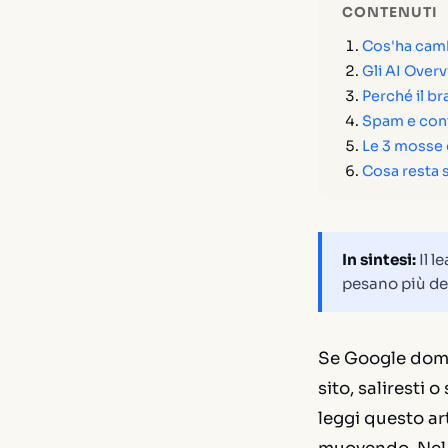
CONTENUTI
Cos'ha camb
Gli AI Overv
Perché il br
Spam e cont
Le 3 mosse 
Cosa resta 
In sintesi:
Il l
pesano più de
Se Google doman
sito, saliresti
leggi questo ar