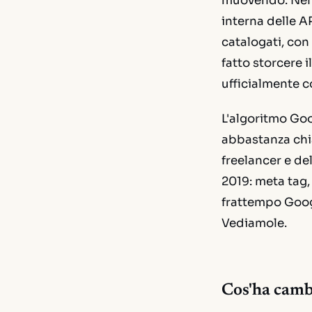
muovendo. Nel 
interna delle A
catalogati, con 
fatto storcere
ufficialmente 
L'algoritmo Goo
abbastanza chia
freelancer e de
2019: meta tag,
frattempo Googl
Vediamole.
Cos'ha cambi