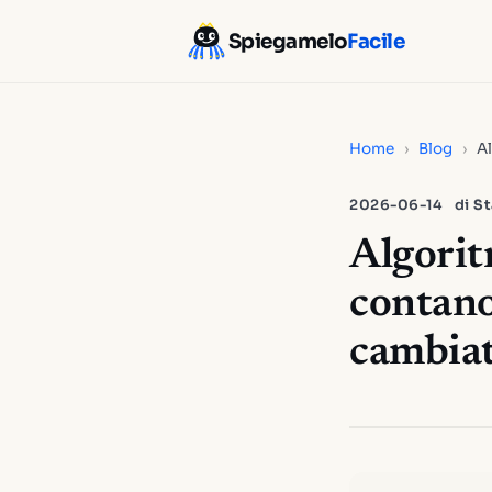
Spiegamelo
Facile
Home
›
Blog
›
Al
2026-06-14
di
St
Algorit
contano
cambiat