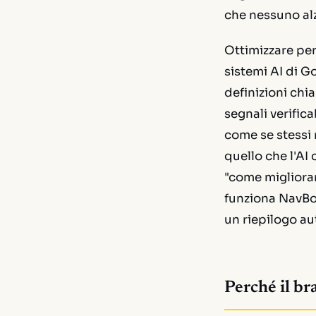
che nessuno al
Ottimizzare per
sistemi AI di G
definizioni chi
segnali verifica
come se stessi
quello che l'AI
"come migliorar
funziona NavBoo
un riepilogo a
Perché il br