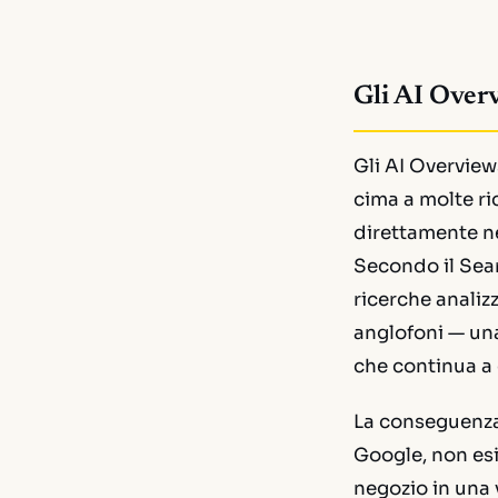
Gli AI Overv
Gli AI Overviews
cima a molte ri
direttamente nel
Secondo il Sea
ricerche analiz
anglofoni — una
che continua a 
La conseguenza 
Google, non esi
negozio in una 