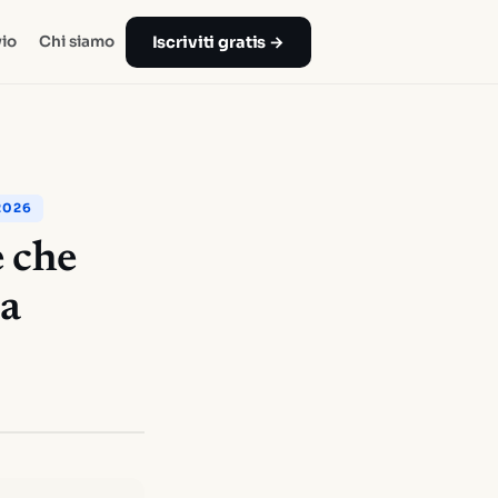
Iscriviti gratis →
io
Chi siamo
2026
 che
ha