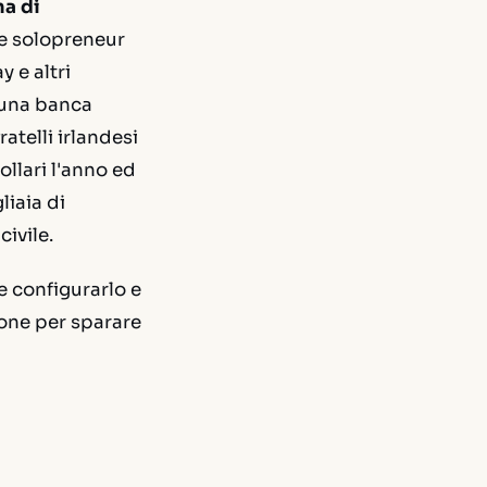
ma di
 e solopreneur
 e altri
 una banca
atelli irlandesi
ollari l'anno ed
iaia di
ivile.
 configurarlo e
one per sparare