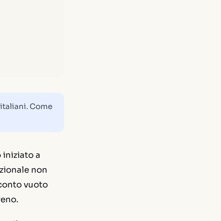
 italiani. Come
iniziato a
azionale non
o conto vuoto
reno.