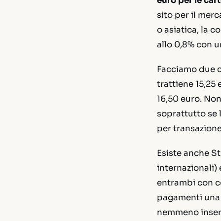
euro per le car
sito per il mer
o asiatica, la 
allo 0,8% con u
Facciamo due co
trattiene 15,25
16,50 euro. No
soprattutto se l
per transazione
Esiste anche St
internazionali)
entrambi con cos
pagamenti una t
nemmeno inserir