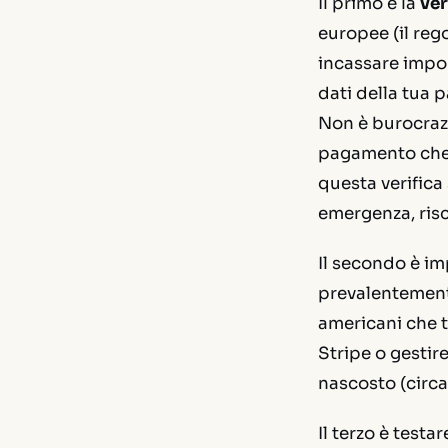
Il primo è la
ver
europee (il reg
incassare import
dati della tua p
Non è burocrazia
pagamento che 
questa verifica 
emergenza, risch
Il secondo è i
prevalentemente 
americani che t
Stripe o gestir
nascosto (circa
Il terzo è testa