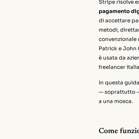
Stripe risolve
pagamento dig
di accettare pa
metodi, diretta
convenzionale c
Patrick e John C
è usata da azi
freelancer ital
In questa guid
— soprattutto 
a una mosca.
Come funzio