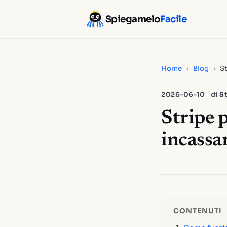
Spiegamelo
Facile
Home
›
Blog
›
St
2026-06-10
di
St
Stripe p
incassar
CONTENUTI