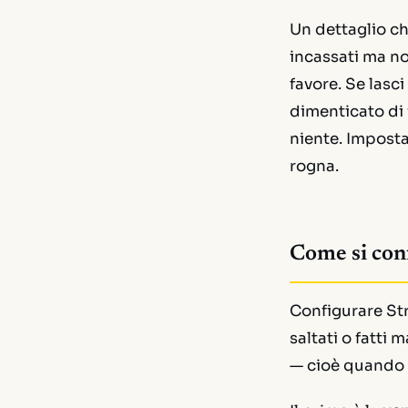
Un dettaglio ch
incassati ma no
favore. Se lasc
dimenticato di 
niente. Imposta
rogna.
Come si conf
Configurare Str
saltati o fatti
— cioè quando h