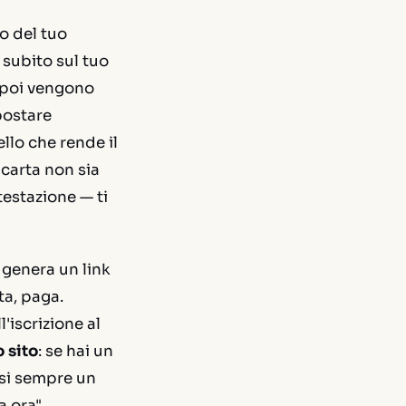
to del tuo
 subito sul tuo
e poi vengono
postare
llo che rende il
 carta non sia
testazione — ti
i genera un link
ta, paga.
'iscrizione al
 sito
: se hai un
asi sempre un
a ora"