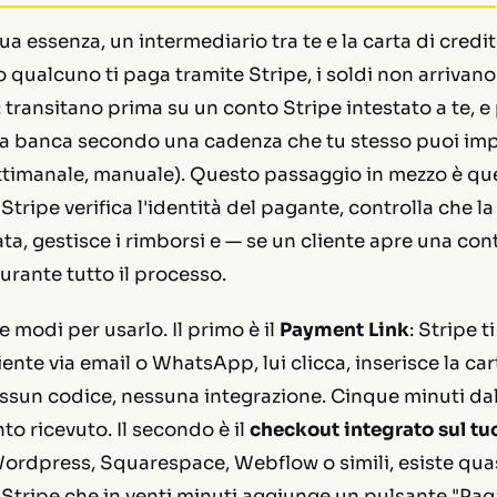
sua essenza, un intermediario tra te e la carta di credi
 qualcuno ti paga tramite Stripe, i soldi non arrivano
 transitano prima su un conto Stripe intestato a te, 
 tua banca secondo una cadenza che tu stesso puoi im
ettimanale, manuale). Questo passaggio in mezzo è que
Stripe verifica l'identità del pagante, controlla che la
ta, gestisce i rimborsi e — se un cliente apre una con
urante tutto il processo.
re modi per usarlo. Il primo è il
Payment Link
: Stripe t
ente via email o WhatsApp, lui clicca, inserisce la car
ssun codice, nessuna integrazione. Cinque minuti dall
 ricevuto. Il secondo è il
checkout integrato sul tuo
Wordpress, Squarespace, Webflow o simili, esiste qu
e Stripe che in venti minuti aggiunge un pulsante "Pag