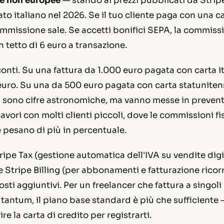
te non europee
— stando ai prezzi pubblicati da Strip
cato italiano nel 2026. Se il tuo cliente paga con una 
commissione sale. Se accetti bonifici SEPA, la commis
n tetto di 6 euro a transazione.
nti. Su una fattura da 1.000 euro pagata con carta it
 euro. Su una da 500 euro pagata con carta statunitens
n sono cifre astronomiche, ma vanno messe in preven
avori con molti clienti piccoli, dove le commissioni fi
 pesano di più in percentuale.
ripe Tax (gestione automatica dell'IVA su vendite digi
 e Stripe Billing (per abbonamenti e fatturazione ricor
ti aggiuntivi. Per un freelancer che fattura a singoli 
antum, il piano base standard è più che sufficiente —
e la carta di credito per registrarti.