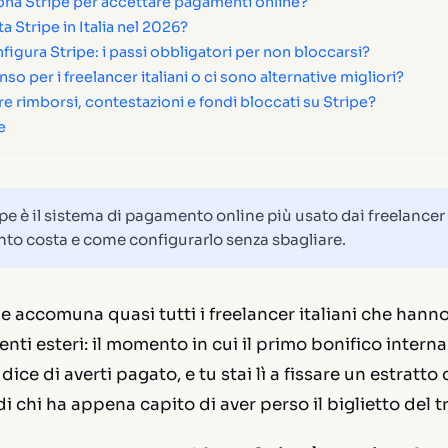
na Stripe per accettare pagamenti online?
 Stripe in Italia nel 2026?
igura Stripe: i passi obbligatori per non bloccarsi?
nso per i freelancer italiani o ci sono alternative migliori?
e rimborsi, contestazioni e fondi bloccati su Stripe?
e
pe è il sistema di pagamento online più usato dai freelancer
nto costa e come configurarlo senza sbagliare.
e accomuna quasi tutti i freelancer italiani che hanno 
enti esteri: il momento in cui il primo bonifico intern
te dice di averti pagato, e tu stai lì a fissare un estratt
i chi ha appena capito di aver perso il biglietto del t