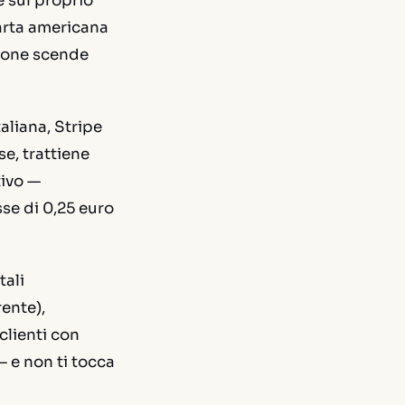
e sul proprio
carta americana
sione scende
aliana, Stripe
e, trattiene
tivo —
sse di 0,25 euro
tali
rente),
clienti con
 e non ti tocca