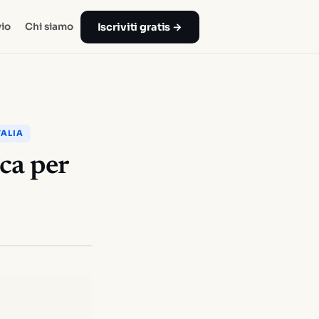
Iscriviti gratis →
io
Chi siamo
TALIA
ica per