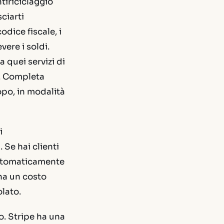
ntiriciclaggio
ciarti
odice fiscale, i
vere i soldi.
a quei servizi di
. Completa
dopo, in modalità
i
 Se hai clienti
 automaticamente
ha un costo
olato.
o. Stripe ha una