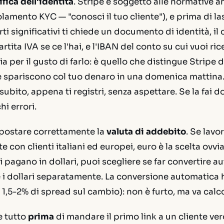
ifica dell'identità
. Stripe è soggetto alle normative a
olamento KYC — "conosci il tuo cliente"), e prima di las
i significativi ti chiede un documento di identità, il c
artita IVA se ce l'hai, e l'IBAN del conto su cui vuoi rice
 per il gusto di farlo: è quello che distingue Stripe d
spariscono col tuo denaro in una domenica mattina
subito, appena ti registri, senza aspettare. Se la fai 
i errori.
mpostare correttamente la
valuta di addebito
. Se lavor
con clienti italiani ed europei, euro è la scelta ovvia.
i pagano in dollari, puoi scegliere se far convertire
e i dollari separatamente. La conversione automatica 
 1,5-2% di spread sul cambio): non è furto, ma va calc
re tutto
prima
di mandare il primo link a un cliente ver