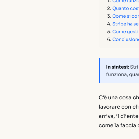
Come funzio
Quanto costa
Come si conf
Stripe ha se
Come gestir
Conclusion
In sintesi:
Stri
funziona, qua
C'è una cosa ch
lavorare con cli
arriva, il clien
come la faccia d