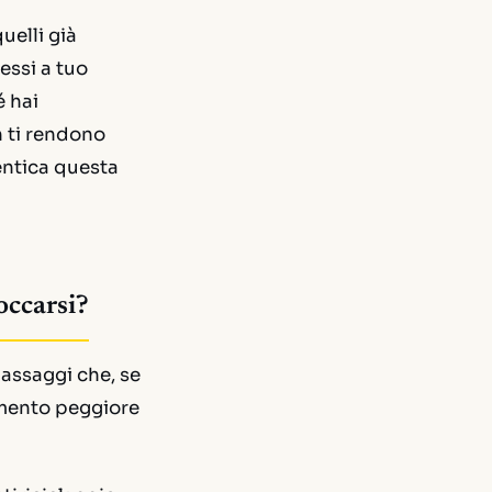
uelli già
essi a tuo
é hai
n ti rendono
entica questa
occarsi?
passaggi che, se
momento peggiore