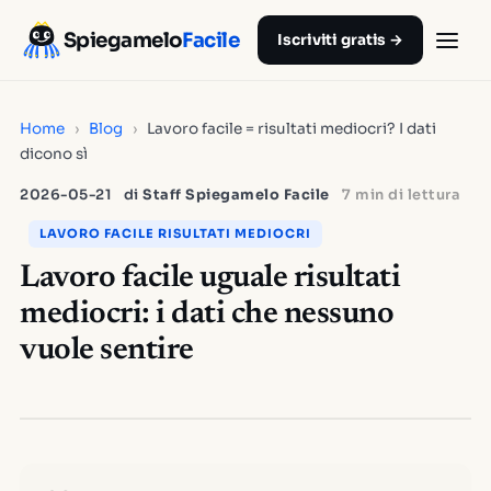
Spiegamelo
Facile
Iscriviti gratis →
Home
›
Blog
›
Lavoro facile = risultati mediocri? I dati
dicono sì
2026-05-21
di
Staff Spiegamelo Facile
7 min di lettura
LAVORO FACILE RISULTATI MEDIOCRI
Lavoro facile uguale risultati
mediocri: i dati che nessuno
vuole sentire