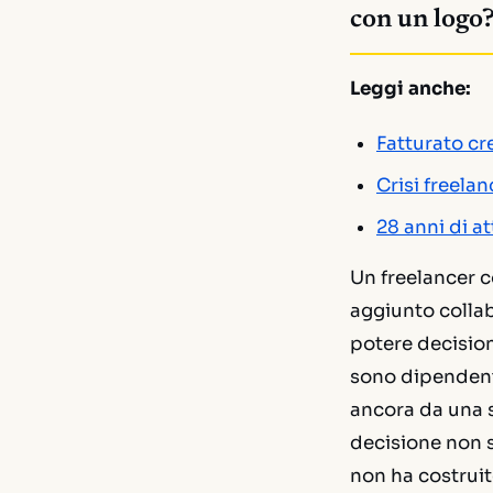
con un logo
Leggi anche:
Fatturato c
Crisi freelan
28 anni di at
Un freelancer c
aggiunto collab
potere decision
sono dipendent
ancora da una s
decisione non st
non ha costruito