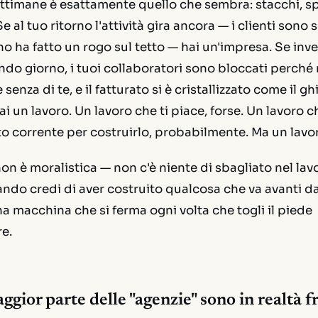
 settimane è esattamente quello che sembra: stacchi, sp
 al tuo ritorno l'attività gira ancora — i clienti sono se
o ha fatto un rogo sul tetto — hai un'impresa. Se inve
ndo giorno, i tuoi collaboratori sono bloccati perch
senza di te, e il fatturato si è cristallizzato come il gh
i un lavoro. Un lavoro che ti piace, forse. Un lavoro ch
to corrente per costruirlo, probabilmente. Ma un lavo
on è moralistica — non c'è niente di sbagliato nel lavor
uando
credi
di aver costruito qualcosa che va avanti da
na macchina che si ferma ogni volta che togli il piede
re.
ggior parte delle "agenzie" sono in realtà f