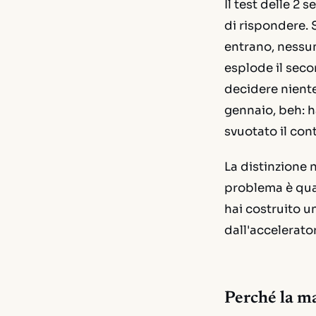
Il test delle 2
di rispondere. Se
entrano, nessun
esplode il seco
decidere niente 
gennaio, beh: ha
svuotato il con
La distinzione n
problema è q
hai costruito u
dall'accelerato
Perché la ma