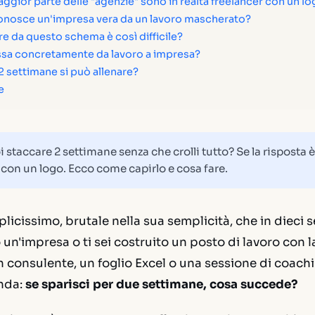
ggior parte delle "agenzie" sono in realtà freelancer con un l
onosce un'impresa vera da un lavoro mascherato?
re da questo schema è così difficile?
sa concretamente da lavoro a impresa?
e 2 settimane si può allenare?
e
 staccare 2 settimane senza che crolli tutto? Se la risposta è
 con un logo. Ecco come capirlo e cosa fare.
plicissimo, brutale nella sua semplicità, che in dieci s
 un'impresa o ti sei costruito un posto di lavoro con la
 consulente, un foglio Excel o una sessione di coach
nda:
se sparisci per due settimane, cosa succede?