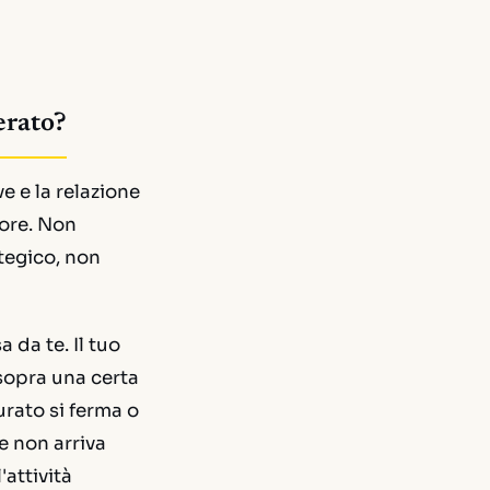
erato?
e e la relazione
tore. Non
ategico, non
 da te. Il tuo
 sopra una certa
urato si ferma o
e non arriva
attività