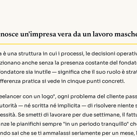
onosce un'impresa vera da un lavoro masch
è una struttura in cui i processi, le decisioni operativ
unzionano anche senza la presenza costante del fonda
 fondatore sia inutile — significa che il suo ruolo è str
ifferenza pratica si vede in cinque punti concreti.
eelancer con un logo", ogni problema del cliente passa
utorità — né scritta né implicita — di risolvere niente
ssità. Se smetti di lavorare per due settimane, il fatt
nze le pianifichi sempre "in un periodo tranquillo" ch
ondo sai che se ti ammalassi seriamente per un mese, l'