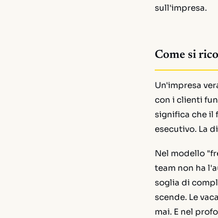
sull'
impresa.
Come si ric
Un'impresa vera 
con i clienti f
significa che il
esecutivo. La d
Nel modello "fr
team non ha l'a
soglia di comple
scende. Le vaca
mai. E nel prof