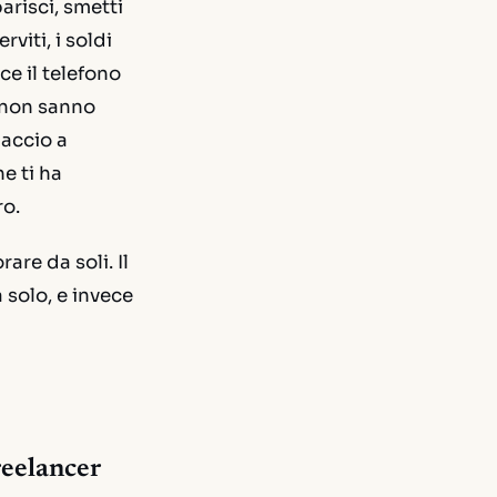
arisci, smetti
rviti, i soldi
ce il telefono
é non sanno
iaccio a
e ti ha
ro.
are da soli. Il
 solo, e invece
reelancer