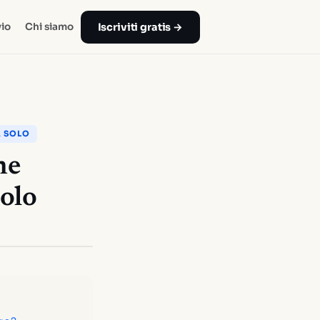
Iscriviti gratis →
io
Chi siamo
A SOLO
he
solo