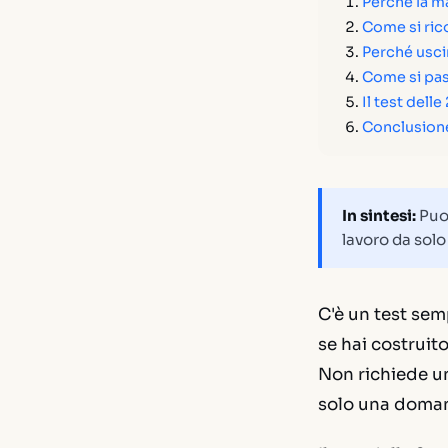
Perché la ma
Come si ric
Perché usci
Come si pas
Il test dell
Conclusion
In sintesi:
Puoi
lavoro da solo
C'è un test sem
se hai costruito
Non richiede un
solo una doma