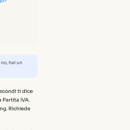
ogo?
 no, hai un
econdi ti dice
 Partita IVA.
ing. Richiede