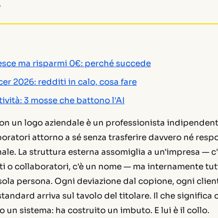
?
resce ma risparmi 0€: perché succede
cer 2026: redditi in calo, cosa fare
tività: 3 mosse che battono l'AI
on un logo aziendale è un professionista indipenden
oratori attorno a sé senza trasferire davvero né resp
ale. La struttura esterna assomiglia a un'impresa — c'è
i o collaboratori, c'è un nome — ma internamente tu
ola persona. Ogni deviazione dal copione, ogni cliente
andard arriva sul tavolo del titolare. Il che significa c
 un sistema: ha costruito un imbuto. E lui è il collo.