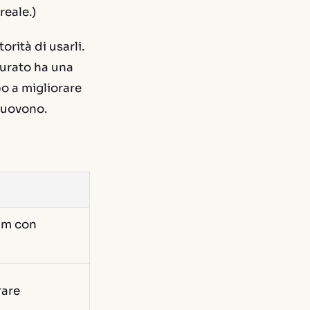
eale.)
orità di usarli.
tturato ha una
o a migliorare
 muovono.
eam con
rare