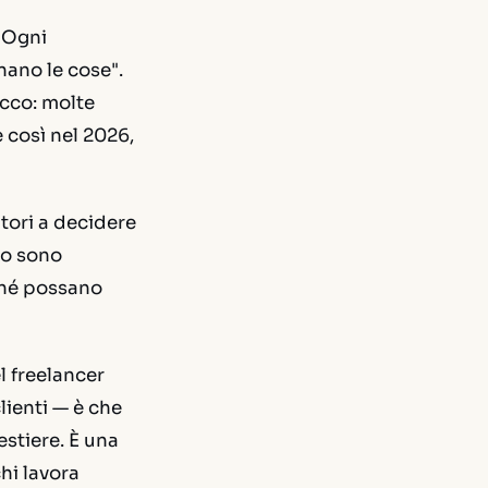
? Ogni
nano le cose".
Ecco: molte
 così nel 2026,
atori a decidere
lo sono
ché possano
l freelancer
lienti — è che
estiere. È una
hi lavora