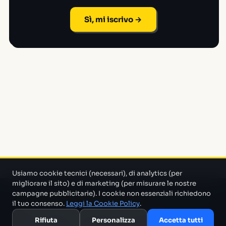
Sì, mi iscrivo →
Usiamo cookie tecnici (necessari), di analytics (per
migliorare il sito) e di marketing (per misurare le nostre
campagne pubblicitarie). I cookie non essenziali richiedono
Un progetto di Marco Monty Montemagno
Un sistema AI
il tuo consenso.
Leggi la Cookie Policy
.
che cerca in mezzo al casino e ti porta solo quello che serve.
Rifiuta
Personalizza
Accetta tutti