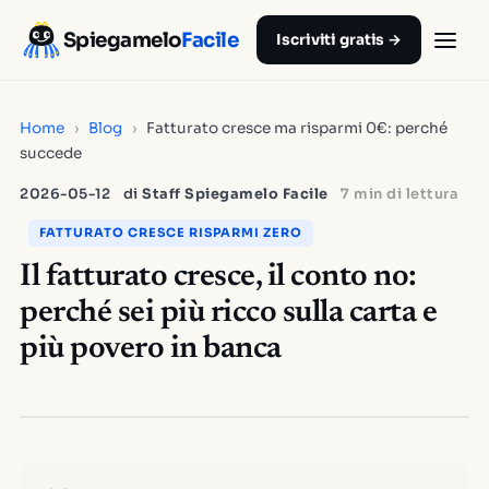
Spiegamelo
Facile
Iscriviti gratis →
Home
›
Blog
›
Fatturato cresce ma risparmi 0€: perché
succede
2026-05-12
di
Staff Spiegamelo Facile
7 min di lettura
FATTURATO CRESCE RISPARMI ZERO
Il fatturato cresce, il conto no:
perché sei più ricco sulla carta e
più povero in banca