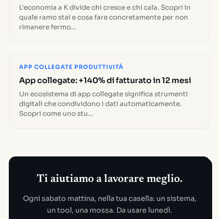
L'economia a K divide chi cresce e chi cala. Scopri in
quale ramo stai e cosa fare concretamente per non
rimanere fermo…
APP COLLEGATE PRODUTTIVITÀ
App collegate: +140% di fatturato in 12 mesi
Un ecosistema di app collegate significa strumenti
digitali che condividono i dati automaticamente.
Scopri come uno stu…
Ti aiutiamo a lavorare meglio.
Ogni sabato mattina, nella tua casella: un sistema,
un tool, una mossa. Da usare lunedì.