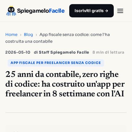
Spiegamelo
Facile
Iscriviti gratis →
Home
›
Blog
›
App fiscale senza codice: come l'ha
costruita una contabile
2026-05-10
di
Staff Spiegamelo Facile
8 min di lettura
APP FISCALE PER FREELANCER SENZA CODICE
25 anni da contabile, zero righe
di codice: ha costruito un'app per
freelancer in 8 settimane con l'AI