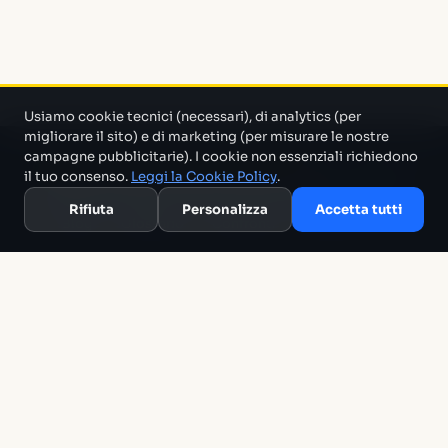
Usiamo cookie tecnici (necessari), di analytics (per
migliorare il sito) e di marketing (per misurare le nostre
campagne pubblicitarie). I cookie non essenziali richiedono
Un progetto di Marco Monty Montemagno
Un sistema AI
il tuo consenso.
Leggi la Cookie Policy
.
che cerca in mezzo al casino e ti porta solo quello che serve.
Rifiuta
Personalizza
Accetta tutti
Blog
Glossario
Confronti
Migliori Tool
Template
Chi siamo
Archivio
RSS
Termini
Privacy
Cookie
Contatti
The Tech Alchemist Ltd · 15 West Street, Brighton BN1 2RL, United
Kingdom · VAT GB164846382