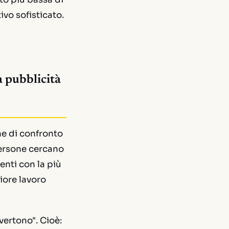
vo sofisticato.
a pubblicità
ne di confronto
 persone cercano
enti con la più
iore lavoro
vertono". Cioè: