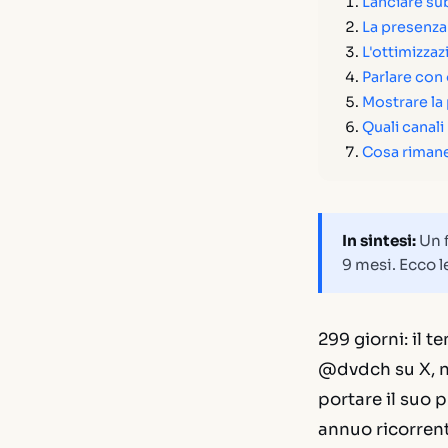
Lanciare su
La presenza
L'ottimizzaz
Parlare con
Mostrare la 
Quali canali
Cosa rimane
In sintesi:
Un f
9 mesi. Ecco 
299 giorni: il 
@dvdch su X, ne
portare il suo 
annuo ricorrente