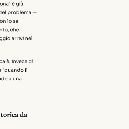
ona" è già
 del problema —
on lo sa
nto, che
gio arrivi nel
ca è: invece di
u "quando il
nde a una
etorica da