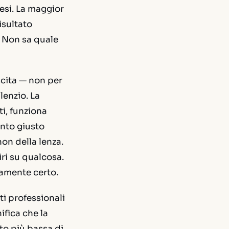
esi. La maggior
isultato
. Non sa quale
scita — non per
lenzio. La
i, funziona
ento giusto
non della lenza.
iri su qualcosa.
camente certo.
ti professionali
ifica che la
to più bassa di