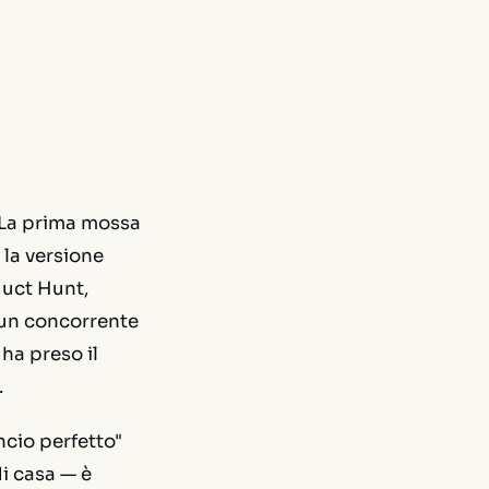
 La prima mossa
 la versione
oduct Hunt,
, un concorrente
 ha preso il
.
ncio perfetto"
di casa — è