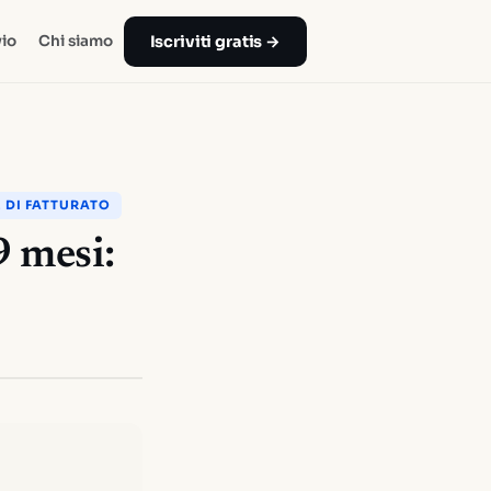
Iscriviti gratis →
io
Chi siamo
 DI FATTURATO
9 mesi: