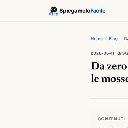
Spiegamelo
Facile
Home
›
Blog
›
Da
2026-06-11
di
St
Da zero 
le moss
CONTENUTI