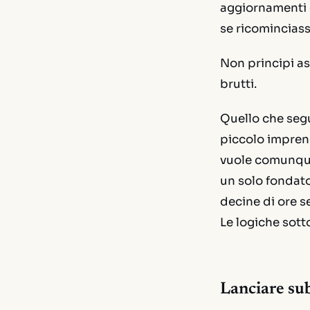
aggiornamenti gi
se ricominciass
Non principi as
brutti.
Quello che segue
piccolo impren
vuole comunque
un solo fondato
decine di ore s
Le logiche sotto
Lanciare sub