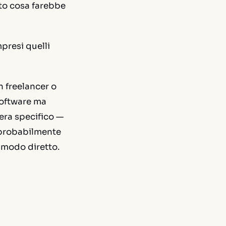
itto cosa farebbe
presi quelli
n freelancer o
software ma
era specifico —
, probabilmente
n modo diretto.