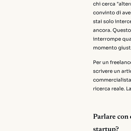
chi cerca "alte
convinto di av
stai solo inter
ancora. Questo
interrompe qual
momento giust
Per un freelanc
scrivere un arti
commercialista
ricerca reale. L
Parlare con 
startup?