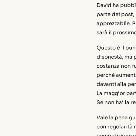
David ha pubbli
parte dei post,
apprezzabile. P
sarà il prossim
Questo è il pun
disonestà, ma pe
costanza non fu
perché aumenta 
davanti alla per
La maggior part
Se non hai la r
Vale la pena gu
con regolarità 
competizione pe