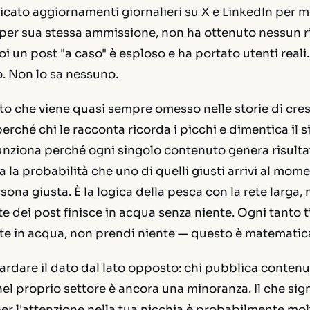
cato aggiornamenti giornalieri su X e LinkedIn per m
 per sua stessa ammissione, non ha ottenuto nessun r
oi un post "a caso" è esploso e ha portato utenti reali
o. Non lo sa nessuno.
to che viene quasi sempre omesso nelle storie di cre
rché chi le racconta ricorda i picchi e dimentica il si
nziona perché ogni singolo contenuto genera risultat
la probabilità che uno di quelli giusti arrivi al mom
sona giusta. È la logica della pesca con la rete larga, 
e dei post finisce in acqua senza niente. Ogni tanto t
ete in acqua, non prendi niente — questo è matemati
ardare il dato dal lato opposto: chi pubblica contenu
nel proprio settore è ancora una minoranza. Il che sign
r l'attenzione nella tua nicchia è probabilmente mol