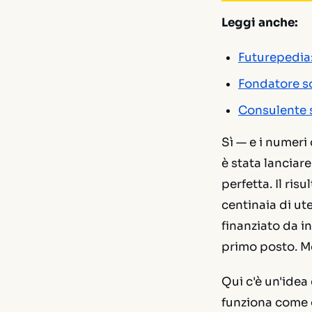
Leggi anche:
Futurepedia: 
Fondatore so
Consulente s
Sì — e i numer
è stata lanciar
perfetta. Il ris
centinaia di ut
finanziato da in
primo posto. Mo
Qui c'è un'idea 
funziona come qu