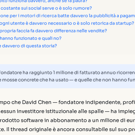
bito funziona davvero, anche se fa paura?
 costante sui social serve o è solo rumore?
ione per i motori di ricerca batte davvero la pubblicità a paga
 ogni utente è davvero necessario o è solo retorica da startup?
propria faccia fa davvero differenza nelle vendite?
 hanno funzionato e quali no?
 davvero di questa storia?
ondatore ha raggiunto 1 milione di fatturato annuo ricorren
le mosse concrete che ha usato — e quelle che non hanno fu
tempo che David Chen — fondatore indipendente, prof
ssun investitore istituzionale alle spalle — ha impie
prodotto software in abbonamento a un milione di eur
. Il thread originale è ancora consultabile sul suo pro