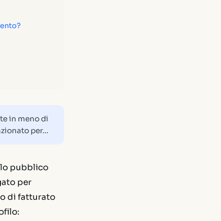
mento?
te in meno di
nzionato per…
ilo pubblico
gato per
o di fatturato
filo: