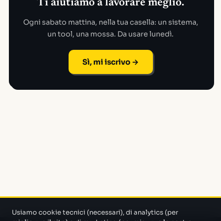
Ti aiutiamo a lavorare meglio.
Ogni sabato mattina, nella tua casella: un sistema,
un tool, una mossa. Da usare lunedì.
Sì, mi iscrivo →
Usiamo cookie tecnici (necessari), di analytics (per