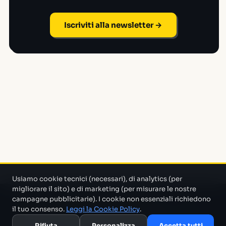
Iscriviti alla newsletter →
Usiamo cookie tecnici (necessari), di analytics (per
migliorare il sito) e di marketing (per misurare le nostre
campagne pubblicitarie). I cookie non essenziali richiedono
Un progetto di Marco Monty Montemagno
Un sistema AI
il tuo consenso.
Leggi la Cookie Policy
.
che cerca in mezzo al casino e ti porta solo quello che serve.
Rifiuta
Personalizza
Accetta tutti