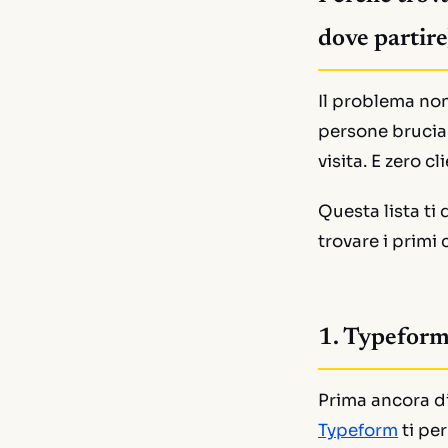
dove partire
Il problema non
persone brucia e
visita. E zero cli
Questa lista ti
trovare i primi 
1. Typeform:
Prima ancora di 
Typeform
ti pe