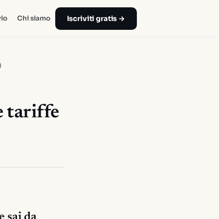
Iscriviti gratis →
io
Chi siamo
)
 tariffe
e sai da