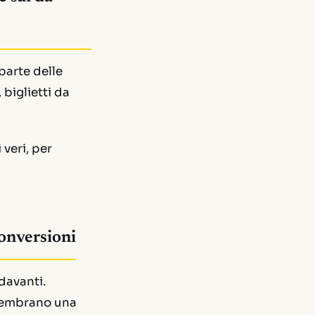
parte delle
 biglietti da
 veri, per
conversioni
 davanti.
 sembrano una