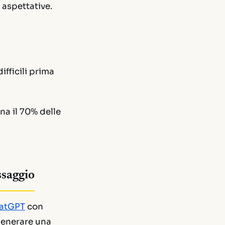
 aspettative.
ifficili prima
na il 70% delle
ssaggio
atGPT
con
 generare una