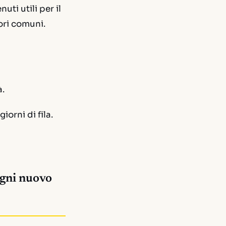
ti utili per il
rori comuni.
à.
iorni di fila.
ogni nuovo