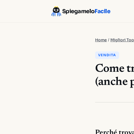
Spiegamelo
Facile
Home
/
Migliori Too
VENDITA
Come tro
(anche 
Perché trova