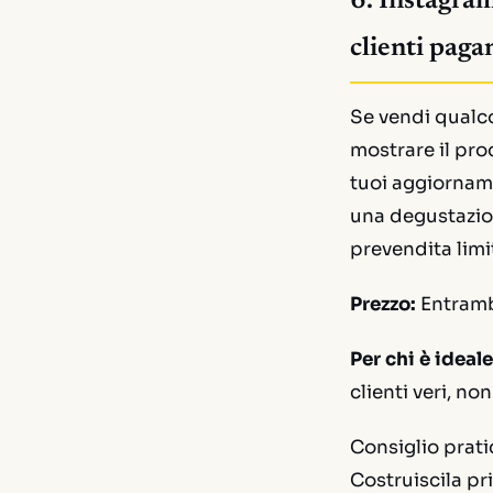
6. Instagram
clienti paga
Se vendi qualco
mostrare il pr
tuoi aggiornamen
una degustazione
prevendita limi
Prezzo:
Entrambi
Per chi è ideale
clienti veri, non
Consiglio prati
Costruiscila pr