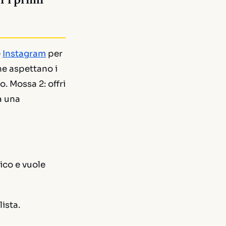
r i primi
è
Instagram
per
he aspettano i
o. Mossa 2: offri
ia una
sico e vuole
ista.