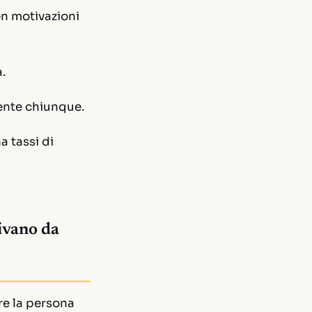
on motivazioni
.
ente chiunque.
a tassi di
rivano da
re la persona