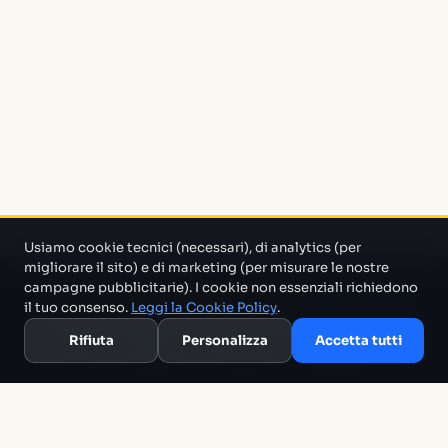
Usiamo cookie tecnici (necessari), di analytics (per
migliorare il sito) e di marketing (per misurare le nostre
campagne pubblicitarie). I cookie non essenziali richiedono
Un progetto di Marco Monty Montemagno
Un sistema AI
il tuo consenso.
Leggi la Cookie Policy
.
che cerca in mezzo al casino e ti porta solo quello che serve.
Rifiuta
Personalizza
Accetta tutti
Blog
Glossario
Confronti
Migliori Tool
Template
Chi siamo
Archivio
RSS
Termini
Privacy