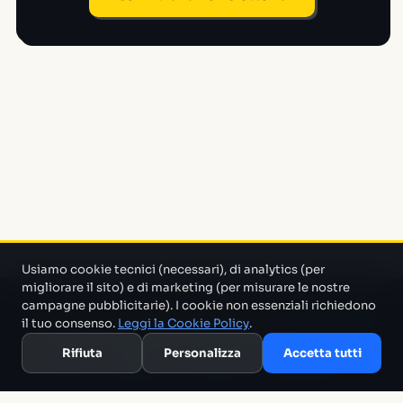
Usiamo cookie tecnici (necessari), di analytics (per
migliorare il sito) e di marketing (per misurare le nostre
campagne pubblicitarie). I cookie non essenziali richiedono
Un progetto di Marco Monty Montemagno
Un sistema AI
il tuo consenso.
Leggi la Cookie Policy
.
che cerca in mezzo al casino e ti porta solo quello che serve.
Rifiuta
Personalizza
Accetta tutti
Blog
Glossario
Confronti
Migliori Tool