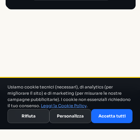
Usiamo cookie tecnici (necessari), di analytics (per
migliorare il sito) e di marketing (per misurare le nostre
campagne pubblicitarie). I cookie non essenziali richiedono
Un progetto di Marco Monty Montemagno
Un sistema AI
il tuo consenso.
Leggi la Cookie Policy
.
che cerca in mezzo al casino e ti porta solo quello che serve.
Rifiuta
Personalizza
Accetta tutti
Blog
Glossario
Confronti
Migliori Tool
Template