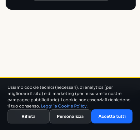
Usiamo cookie tecnici (necessari), di analytics (per
migliorare il sito) e di marketing (per misurare le nostre
campagne pubblicitarie). I cookie non essenziali richiedono
Un progetto di Marco Monty Montemagno
Un sistema AI
il tuo consenso.
Leggi la Cookie Policy
.
che cerca in mezzo al casino e ti porta solo quello che serve.
Rifiuta
Personalizza
Accetta tutti
Blog
Glossario
Confronti
Migliori Tool
Template