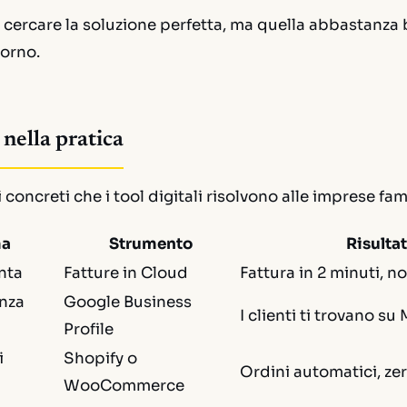
n cercare la soluzione perfetta, ma quella
abbastanza
iorno.
 nella pratica
concreti che i tool digitali risolvono alle imprese famil
ma
Strumento
Risulta
nta
Fatture in Cloud
Fattura in 2 minuti, n
nza
Google Business
I clienti ti trovano su
Profile
i
Shopify o
Ordini automatici, zer
WooCommerce