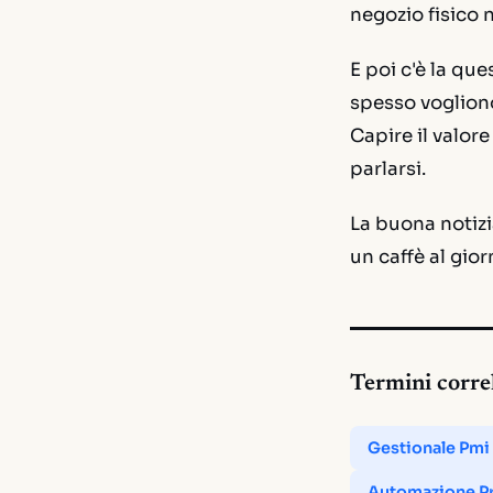
negozio fisico 
E poi c'è la qu
spesso vogliono
Capire il valor
parlarsi.
La buona notiz
un caffè al gio
Termini corre
Gestionale Pmi
Automazione P