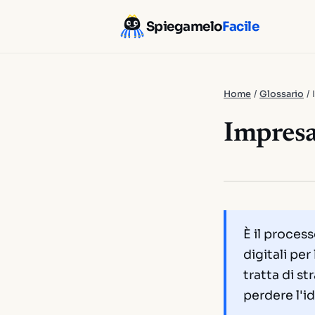
Spiegamelo
Facile
Home
/
Glossario
/
Impresa
È il proces
digitali pe
tratta di s
perdere l'id