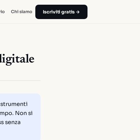
Iscriviti gratis →
io
Chi siamo
igitale
 strumenti
empo. Non si
ss senza