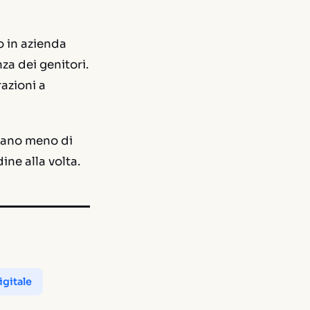
no in azienda
za dei genitori.
azioni a
tano meno di
ine alla volta.
igitale