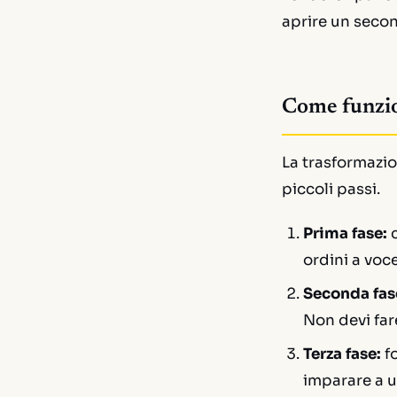
aprire un secon
Come funzi
La trasformazio
piccoli passi.
Prima fase:
c
ordini a voc
Seconda fas
Non devi far
Terza fase:
fo
imparare a u