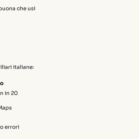
 buona
che usi
iari italiane:
to
on in 20
 Maps
o errori