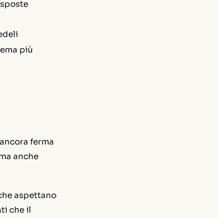
isposte
edeli
blema più
 ancora ferma
, ma anche
 che aspettano
i che il