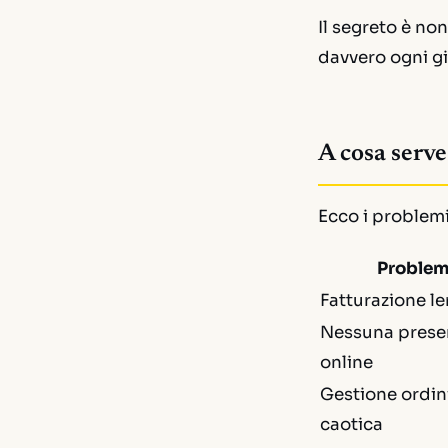
Il segreto è no
davvero ogni g
A cosa serve
Ecco i problemi 
Proble
Fatturazione le
Nessuna prese
online
Gestione ordin
caotica