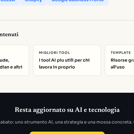
ontenuti
MIGLIORI TOOL
TEMPLATE
ude,
I tool AI piu utili per chi
Risorse gr
ian e altri
lavora in proprio
all'uso
Resta aggiornato su AI e tecnologia
abato: uno strumento AI, una strategia e una mossa concreta. 