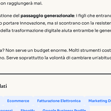
non raggiungerà mai.
estione del
passaggio generazionale
: i figli che entra
 portare innovazione, ma si scontrano con la resisten
e della trasformazione digitale aiuta entrambe le gener
ia? Non serve un budget enorme. Molti strumenti cos
rno. Serve soprattutto la volontà di cambiare un'abitud
lati
Ecommerce
Fatturazione Elettronica
Marketing D
rocessi
Shopify
Google Business Profile