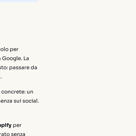
solo per
 Google. La
sto: passare da
.
 concrete: un
enza sui social.
pify
per
urato senza