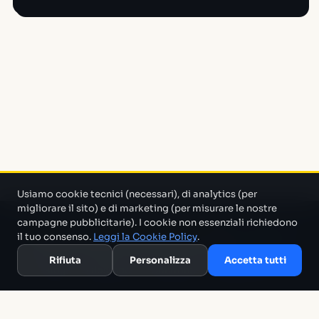
Usiamo cookie tecnici (necessari), di analytics (per
migliorare il sito) e di marketing (per misurare le nostre
campagne pubblicitarie). I cookie non essenziali richiedono
Un progetto di Marco Monty Montemagno
Un sistema AI
il tuo consenso.
Leggi la Cookie Policy
.
che cerca in mezzo al casino e ti porta solo quello che serve.
Rifiuta
Personalizza
Accetta tutti
Blog
Glossario
Confronti
Migliori Tool
Template