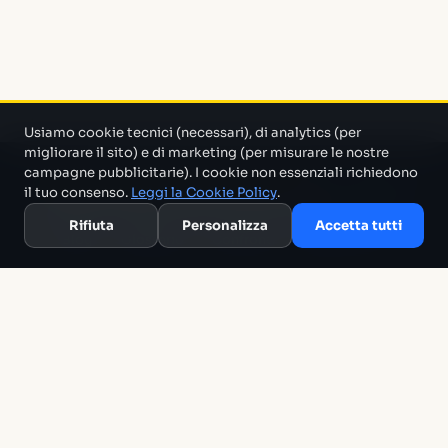
Usiamo cookie tecnici (necessari), di analytics (per
migliorare il sito) e di marketing (per misurare le nostre
campagne pubblicitarie). I cookie non essenziali richiedono
Un progetto di Marco Monty Montemagno
Un sistema AI
il tuo consenso.
Leggi la Cookie Policy
.
che cerca in mezzo al casino e ti porta solo quello che serve.
Rifiuta
Personalizza
Accetta tutti
Blog
Glossario
Confronti
Migliori Tool
Template
Chi siamo
Archivio
RSS
Termini
Privacy
Cookie
Contatti
The Tech Alchemist Ltd · 15 West Street, Brighton BN1 2RL, United
Kingdom · VAT GB164846382