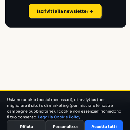
Iscriviti alla newsletter →
Usiamo cookie tecnici (necessari), di analytics (per
migliorare il sito) e di marketing (per misurare le nostre
campagne pubblicitarie). I cookie non essenziali richiedono
Un progetto di Marco Monty Montemagno
Un sistema AI
il tuo consenso.
Leggi la Cookie Policy
.
che cerca in mezzo al casino e ti porta solo quello che serve.
Rifiuta
Personalizza
Accetta tutti