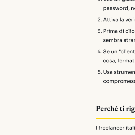
password, n
Attiva la ver
Prima di clic
sembra stran
Se un "client
cosa, fermati
Usa strume
compromessa
Perché ti ri
I freelancer it