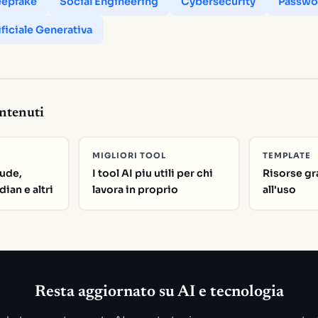
epfake
Social Engineering
Cybersecurity
Passwo
ificiale Generativa
ontenuti
MIGLIORI TOOL
TEMPLATE
ude,
I tool AI piu utili per chi
Risorse gr
ian e altri
lavora in proprio
all'uso
Resta aggiornato su AI e tecnologia