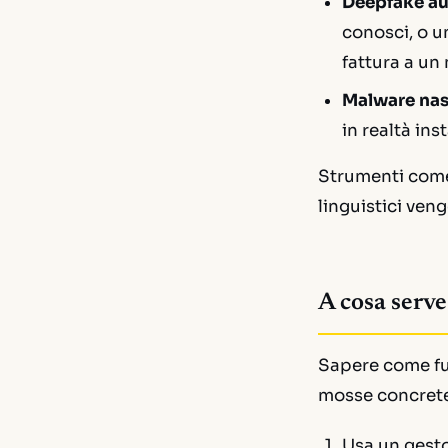
Deepfake au
conosci, o u
fattura a un
Malware nasc
in realtà in
Strumenti co
linguistici veng
A cosa serve
Sapere come fun
mosse concrete
Usa un gest