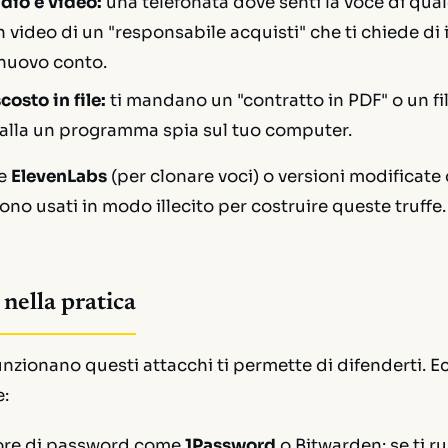
dio e video:
una telefonata dove senti la voce di qua
n video di un "responsabile acquisti" che ti chiede di 
 nuovo conto.
osto in file:
ti mandano un "contratto in PDF" o un fil
stalla un programma spia sul tuo computer.
me
ElevenLabs
(per clonare voci) o versioni modificate 
ono usati in modo illecito per costruire queste truffe.
 nella pratica
zionano questi attacchi ti permette di difenderti. E
:
ore di password come
1Password
o Bitwarden: se ti 