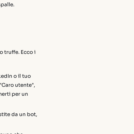
spalle.
 truffe. Ecco i
kedIn o il tuo
 "Caro utente",
merti per un
stite da un bot,