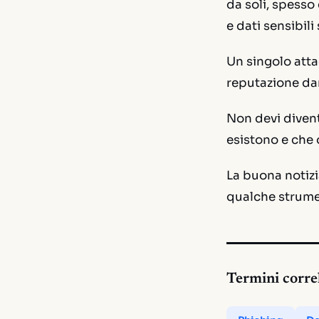
da soli, spess
e dati sensibili
Un singolo attac
reputazione da
Non devi divent
esistono
e che o
La buona notizi
qualche strumen
Termini corre