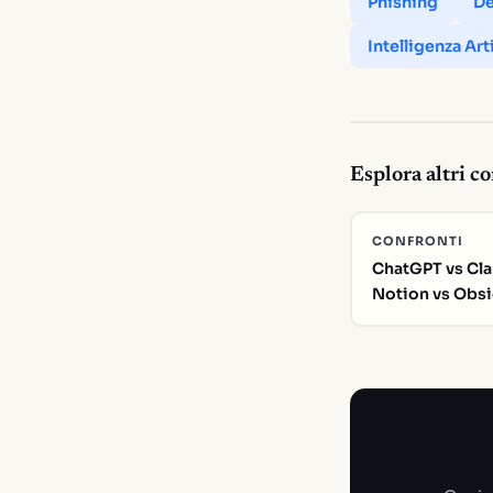
Phishing
De
Intelligenza Art
Esplora altri c
CONFRONTI
ChatGPT vs Cla
Notion vs Obsid