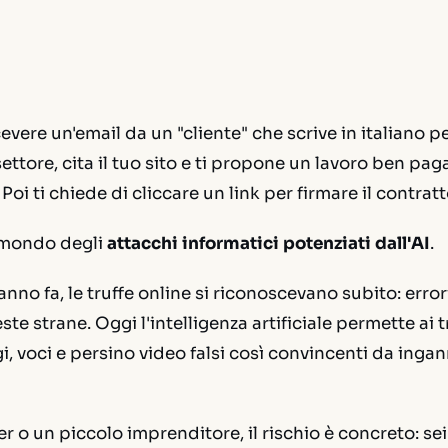
vere un'email da un "cliente" che scrive in italiano pe
settore, cita il tuo sito e ti propone un lavoro ben pa
 Poi ti chiede di cliccare un link per firmare il contratt
 mondo degli
attacchi informatici potenziati dall'AI
.
anno fa, le truffe online si riconoscevano subito: erro
ieste strane. Oggi l'intelligenza artificiale permette ai t
, voci e persino video falsi così convincenti da inga
er o un piccolo imprenditore, il rischio è concreto: se