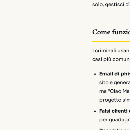
solo, gestisci c
Come funzi
I criminali usan
casi più comuni
Email di phi
sito e gener
ma "Ciao Mar
progetto sim
Falsi clienti
per guadagna