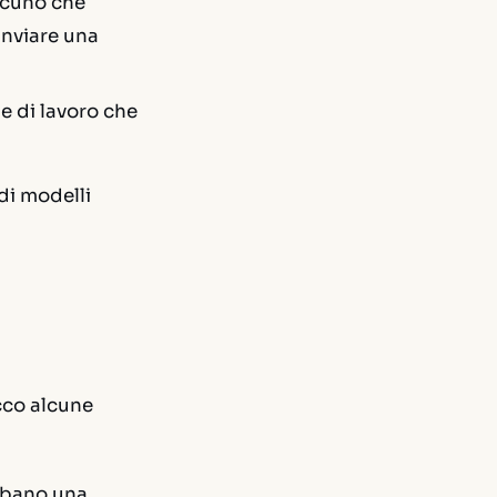
lcuno che
inviare una
e di lavoro che
di modelli
cco alcune
rubano una