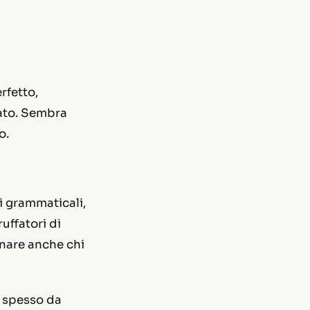
rfetto,
gato. Sembra
o.
ri grammaticali,
ruffatori di
nnare anche chi
i spesso da