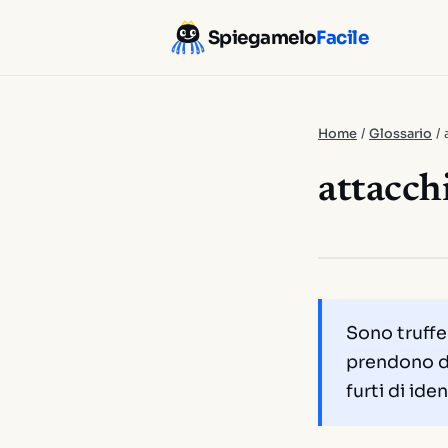
Spiegamelo
Facile
Home
/
Glossario
/
attacch
Sono truffe 
prendono di 
furti di ide