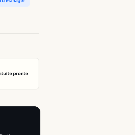
rd Manager
atuite pronte