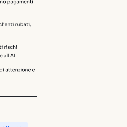
cono pagamenti
lienti rubati,
i rischi
 all'AI.
di attenzione e