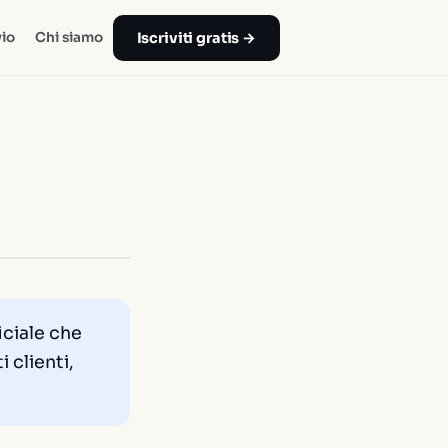
Iscriviti gratis →
io
Chi siamo
iciale che
i clienti,