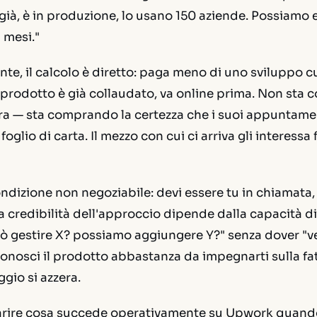
e già, è in produzione, lo usano 150 aziende. Possiamo 
n mesi."
iente, il calcolo è diretto: paga meno di uno sviluppo c
 prodotto è già collaudato, va online prima. Non sta
ra — sta comprando la certezza che i suoi appuntame
foglio di carta. Il mezzo con cui ci arriva gli interessa 
ndizione non negoziabile: devi essere tu in chiamata
 credibilità dell'approccio dipende dalla capacità di
gestire X? possiamo aggiungere Y?" senza dover "ver
onosci il prodotto abbastanza da impegnarti sulla fatt
ggio si azzera.
arire cosa succede operativamente su Upwork quand