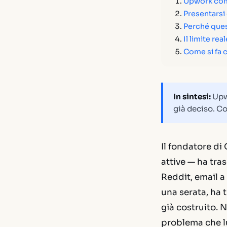
Upwork come
Presentarsi
Perché quest
Il limite re
Come si fa
In sintesi:
Upwo
già deciso. Co
Il fondatore di
attive — ha tra
Reddit, email a 
una serata, ha 
già costruito.
problema che lu