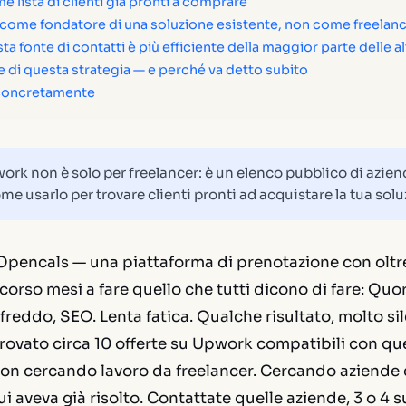
 lista di clienti già pronti a comprare
 come fondatore di una soluzione esistente, non come freelan
a fonte di contatti è più efficiente della maggior parte delle a
ale di questa strategia — e perché va detto subito
 concretamente
rk non è solo per freelancer: è un elenco pubblico di azie
me usarlo per trovare clienti pronti ad acquistare la tua solu
 Opencals — una piattaforma di prenotazione con oltr
scorso mesi a fare quello che tutti dicono di fare: Quor
freddo, SEO. Lenta fatica. Qualche risultato, molto sile
trovato circa 10 offerte su Upwork compatibili con qu
 Non cercando lavoro da freelancer. Cercando aziende
i aveva già risolto. Contattate quelle aziende, 3 o 4 