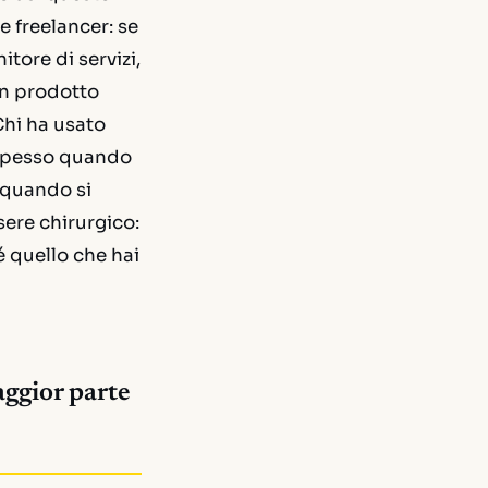
e freelancer: se
tore di servizi,
un prodotto
Chi ha usato
 spesso quando
e quando si
sere chirurgico:
é quello che hai
aggior parte