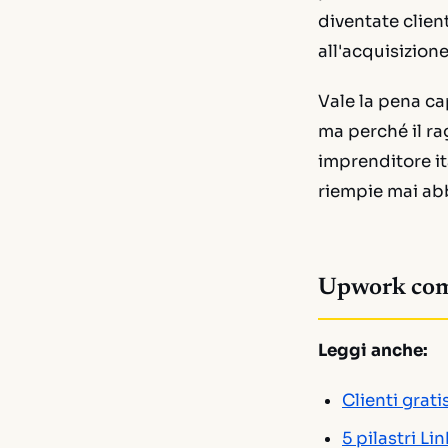
diventate clie
all'acquisizione
Vale la pena ca
ma perché il ra
imprenditore i
riempie mai ab
Upwork come 
Leggi anche:
Clienti grati
5 pilastri Li