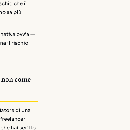
schio che il
no sa più
rnativa ovvia —
a il rischio
, non come
datore di una
 freelancer
 che hai scritto