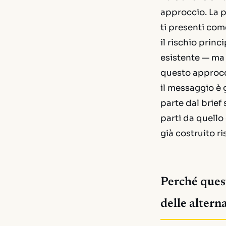
approccio. La p
ti presenti com
il rischio prin
esistente — ma 
questo approcc
il messaggio è 
parte dal brief
parti da quello
già costruito r
Perché quest
delle altern