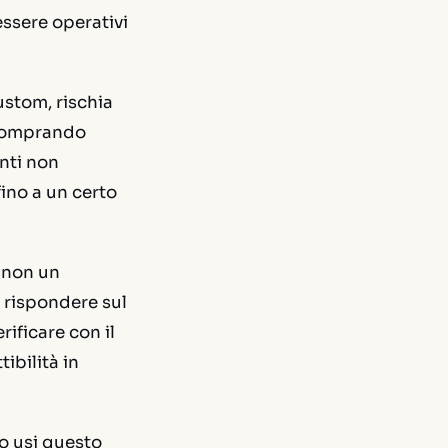
essere operativi
ustom, rischia
 comprando
nti non
fino a un certo
, non un
 rispondere sul
ificare con il
ibilità in
o usi questo