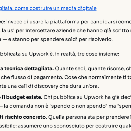
gliaia: come costruire un media digitale
ce: invece di usare la piattaforma per candidarsi come
 la usi per intercettare aziende che hanno già scritto
a — e stanno per spendere soldi per risolverlo.
bblicata su Upwork è, in realtà, tre cose insieme:
a tecnica dettagliata.
Quante sedi, quante risorse, ch
, che flusso di pagamento. Cose che normalmente ti to
nte una call di discovery che dura un'ora.
 il budget esiste.
Chi pubblica su Upwork ha già decis
 — la domanda non è "spendo o non spendo" ma "spen
i rischio concreto.
Quella persona sta per prendere l
ssibile: assumere uno sconosciuto per costruire qual