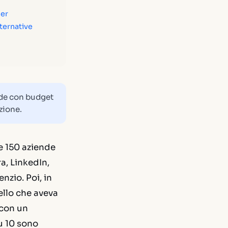
cer
lternative
nde con budget
zione.
e 150 aziende
a, LinkedIn,
nzio. Poi, in
ello che aveva
 con un
su 10 sono