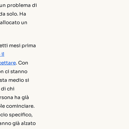
 un problema di
da solo. Ha
 allocato un
petti mesi prima
il
cettare
. Con
n ci stanno
sta medio si
di chi
rsona ha già
le cominciare.
cio specifico,
anno già alzato