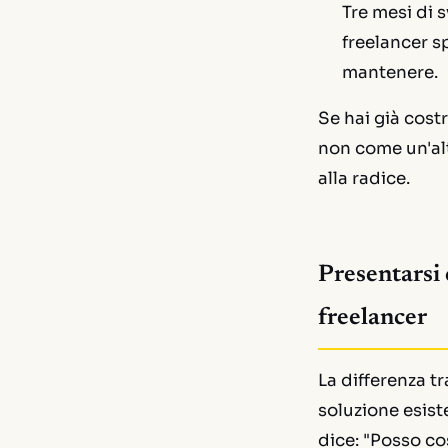
Tre mesi di s
freelancer s
mantenere.
Se hai già cost
non come un'alt
alla radice.
Presentarsi
freelancer
La differenza t
soluzione esist
dice: "Posso cos