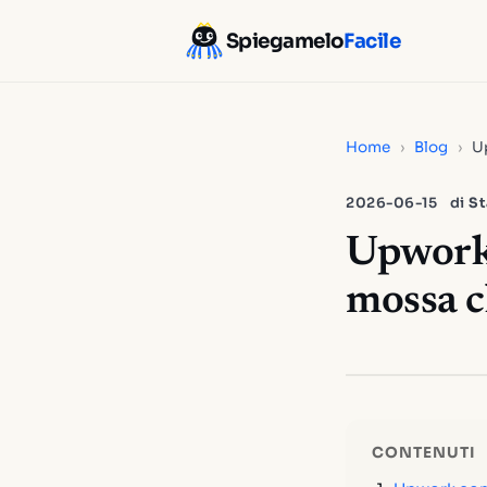
Spiegamelo
Facile
Home
›
Blog
›
Up
2026-06-15
di
St
Upwork c
mossa c
CONTENUTI