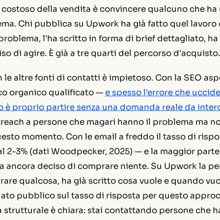
ù costoso della vendita è convincere qualcuno che ha
ma. Chi pubblica su Upwork ha già fatto quel lavoro 
problema, l'ha scritto in forma di brief dettagliato, ha
so di agire. È già a tre quarti del percorso d'acquisto.
n le altre fonti di contatti è impietoso. Con la SEO as
ico organico qualificato —
e spesso l'errore che uccide 
 è proprio partire senza una domanda reale da inter
utreach a persone che magari hanno il problema ma no
sto momento. Con le email a freddo il tasso di rispo
al 2-3% (dati Woodpecker, 2025) — e la maggior parte 
a ancora deciso di comprare niente. Su Upwork la pe
are qualcosa, ha già scritto cosa vuole e quando vuo
ato pubblico sul tasso di risposta per questo approc
a strutturale è chiara: stai contattando persone che h