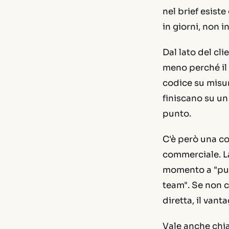
nel brief esist
in giorni, non i
Dal lato del cl
meno perché il
codice su misu
finiscano su un 
punto.
C'è però una co
commerciale. La
momento a "può 
team". Se non c
diretta, il vanta
Vale anche chi