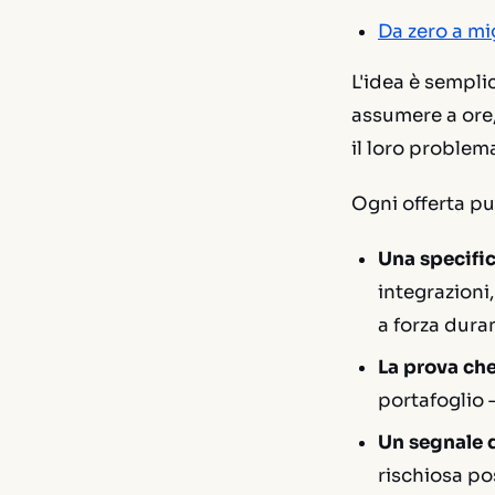
Da zero a mi
L'idea è sempli
assumere a ore,
il loro problem
Ogni offerta pu
Una specific
integrazioni
a forza dura
La prova che
portafoglio
Un segnale d
rischiosa po