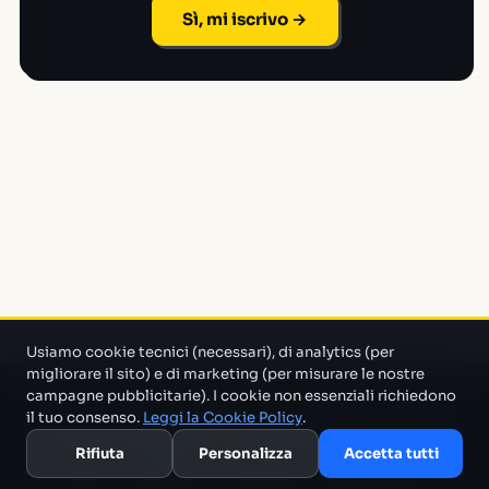
Sì, mi iscrivo →
Usiamo cookie tecnici (necessari), di analytics (per
migliorare il sito) e di marketing (per misurare le nostre
campagne pubblicitarie). I cookie non essenziali richiedono
Un progetto di Marco Monty Montemagno
Un sistema AI
il tuo consenso.
Leggi la Cookie Policy
.
che cerca in mezzo al casino e ti porta solo quello che serve.
Rifiuta
Personalizza
Accetta tutti
Blog
Glossario
Confronti
Migliori Tool