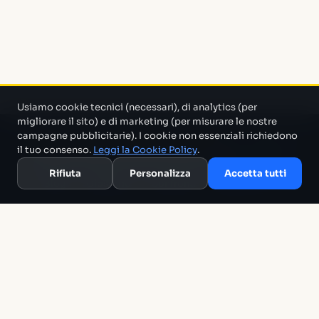
Usiamo cookie tecnici (necessari), di analytics (per
migliorare il sito) e di marketing (per misurare le nostre
campagne pubblicitarie). I cookie non essenziali richiedono
Un progetto di Marco Monty Montemagno
Un sistema AI
il tuo consenso.
Leggi la Cookie Policy
.
che cerca in mezzo al casino e ti porta solo quello che serve.
Rifiuta
Personalizza
Accetta tutti
Blog
Glossario
Confronti
Migliori Tool
Template
Chi siamo
Archivio
RSS
Termini
Privacy
Cookie
Contatti
The Tech Alchemist Ltd · 15 West Street, Brighton BN1 2RL, United