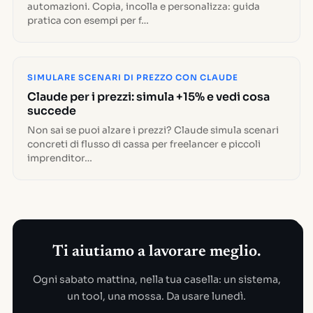
automazioni. Copia, incolla e personalizza: guida
pratica con esempi per f…
SIMULARE SCENARI DI PREZZO CON CLAUDE
Claude per i prezzi: simula +15% e vedi cosa
succede
Non sai se puoi alzare i prezzi? Claude simula scenari
concreti di flusso di cassa per freelancer e piccoli
imprenditor…
Ti aiutiamo a lavorare meglio.
Ogni sabato mattina, nella tua casella: un sistema,
un tool, una mossa. Da usare lunedì.