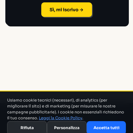
Sì, mi iscrivo →
Usiamo cookie tecnici (necessari), di analytics (per
migliorare il sito) e di marketing (per misurare le nostre
campagne pubblicitarie). I cookie non essenziali richiedono
Un progetto di Marco Monty Montemagno
Un sistema AI
il tuo consenso.
Leggi la Cookie Policy
.
che cerca in mezzo al casino e ti porta solo quello che serve.
Rifiuta
Personalizza
Accetta tutti
Blog
Glossario
Confronti
Migliori Tool