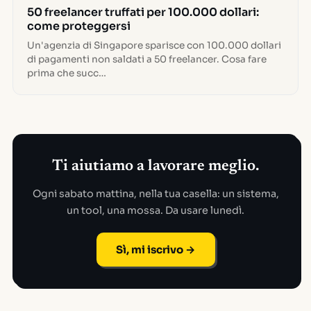
50 freelancer truffati per 100.000 dollari:
come proteggersi
Un'agenzia di Singapore sparisce con 100.000 dollari
di pagamenti non saldati a 50 freelancer. Cosa fare
prima che succ…
Ti aiutiamo a lavorare meglio.
Ogni sabato mattina, nella tua casella: un sistema,
un tool, una mossa. Da usare lunedì.
Sì, mi iscrivo →