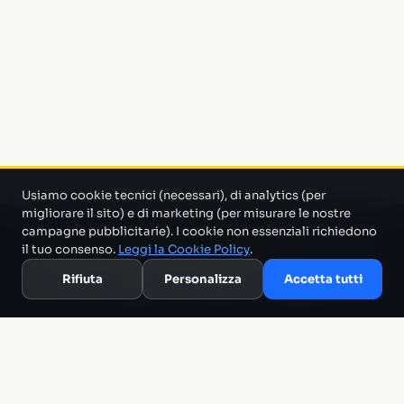
Usiamo cookie tecnici (necessari), di analytics (per
migliorare il sito) e di marketing (per misurare le nostre
campagne pubblicitarie). I cookie non essenziali richiedono
Un progetto di Marco Monty Montemagno
Un sistema AI
il tuo consenso.
Leggi la Cookie Policy
.
che cerca in mezzo al casino e ti porta solo quello che serve.
Rifiuta
Personalizza
Accetta tutti
Blog
Glossario
Confronti
Migliori Tool
Template
Chi siamo
Archivio
RSS
Termini
Privacy