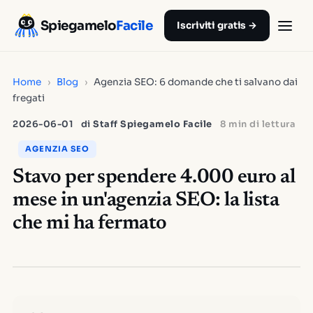
Spiegamelo
Facile
Iscriviti gratis →
Home
›
Blog
›
Agenzia SEO: 6 domande che ti salvano dai
fregati
2026-06-01
di
Staff Spiegamelo Facile
8 min di lettura
AGENZIA SEO
Stavo per spendere 4.000 euro al
mese in un'agenzia SEO: la lista
che mi ha fermato