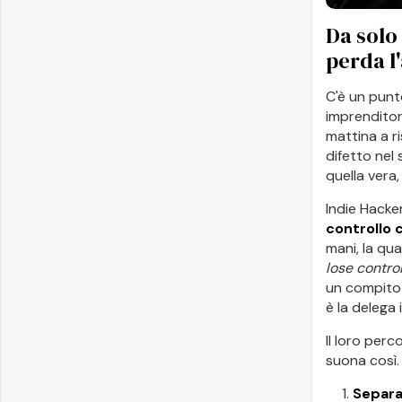
Da solo 
perda l
C'è un punto
imprenditore
mattina a r
difetto nel 
quella vera
Indie Hacke
controllo 
mani, la qu
lose contr
un compito 
è la delega 
Il loro perc
suona così.
Separa 