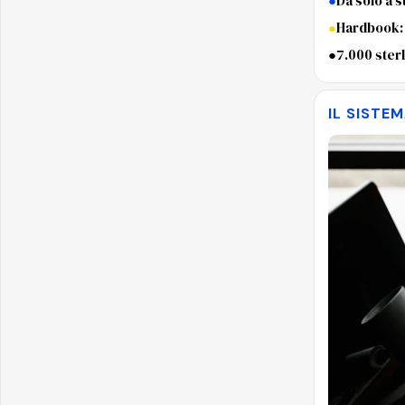
●
Da solo a s
●
Hardbook: b
●
7.000 ster
IL SISTE