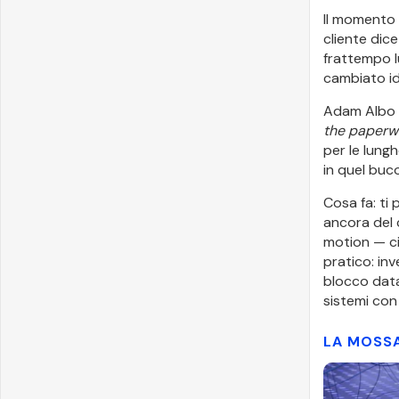
Il momento p
cliente dice
frattempo l
cambiato id
Adam Albo l
the paperw
per le lungh
in quel buc
Cosa fa: ti
ancora del 
motion — ci
pratico: in
blocco data.
sistemi con
LA MOSS