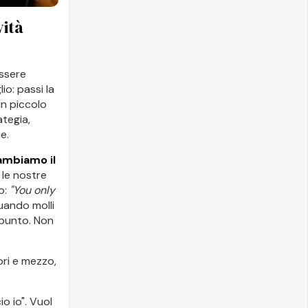
vità
essere
io: passi la
un piccolo
ategia,
e.
ambiamo il
 le nostre
o:
"You only
quando molli
 punto. Non
ori e mezzo,
io io". Vuol