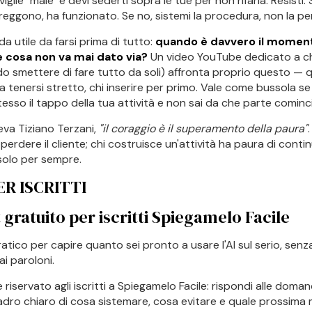
iglie "male" e devi sederti sopra le tue per non rifarla. Resisti. 
reggono, ha funzionato. Se no, sistemi la procedura, non la pe
 utile da farsi prima di tutto:
quando è davvero il moment
e cosa non va mai dato via?
Un video YouTube dedicato a ch
o smettere di fare tutto da soli) affronta proprio questo —
sa tenersi stretto, chi inserire per primo. Vale come bussola se 
tesso il tappo della tua attività e non sai da che parte cominc
va Tiziano Terzani,
"il coraggio è il superamento della paura"
perdere il cliente; chi costruisce un'attività ha paura di conti
 solo per sempre.
ER ISCRITTI
 gratuito per iscritti Spiegamelo Facile
tico per capire quanto sei pronto a usare l'AI sul serio, senza
ai paroloni.
e riservato agli iscritti a Spiegamelo Facile: rispondi alle doma
dro chiaro di cosa sistemare, cosa evitare e quale prossima 