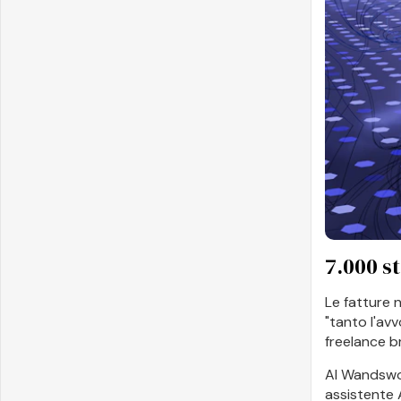
7.000 s
Le fatture 
"tanto l'av
freelance br
Al Wandswor
assistente 