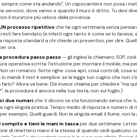
o sempre come sta andando". Un capocantiere non posa i matt
ne servono, dove vanno e quando il muro è dritto. Tu devi div
 non il muratore più veloce della provincia.
 UN processo ripetitivo
che fai ogni settimana senza pensarc
resti fare bendato (e infatti ogni tanto è come se lo facessi, al
La risposta standard a chi chiede un preventivo, per dire. Quell
per ora.
 la procedura passo passo
— gli inglesi la chiamano SOP, cio
ra operativa scritta: l'istruzione per montare il mobile, ma per
 Non un romanzo. Sette righe: cosa apri, cosa controlli, cosa scr
lo mandi. Il test è semplice: se la legge tuo cugino che non c'e
a farlo? Allora va bene. (Se invece chiama per chiedere "ma qu
?", la procedura è ancora nella tua testa, non sul foglio.)
sci due numeri
che ti dicono se sta funzionando senza che t
a ogni singola pratica. Tempo medio di risposta e numero di r
per esempio. Quelli guardi. Non la singola email: il fiume, non la
l compito e tieni le mani in tasca
per due settimane. Letter
one di rimetterci mano è la stessa di quando vedi qualcuno ca