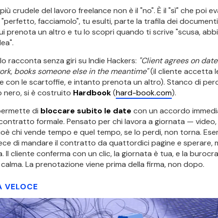
iù crudele del lavoro freelance non è il "no". È il "sì" che poi ev
 "perfetto, facciamolo", tu esulti, parte la trafila dei documenti
ui prenota un altro e tu lo scopri quando ti scrive "scusa, ab
ea".
o racconta senza giri su Indie Hackers:
"Client agrees on date
ork, books someone else in the meantime"
(il cliente accetta l
e con le scartoffie, e intanto prenota un altro). Stanco di per
o nero, si è costruito
Hardbook
(
hard-book.com
).
 permette di
bloccare subito le date
con un accordo immedia
contratto formale. Pensato per chi lavora a giornata — video, 
oè chi vende tempo e quel tempo, se lo perdi, non torna. Es
vece di mandare il contratto da quattordici pagine e sperare, m
 Il cliente conferma con un clic, la giornata è tua, e la burocra
 calma. La prenotazione viene prima della firma, non dopo.
A VELOCE