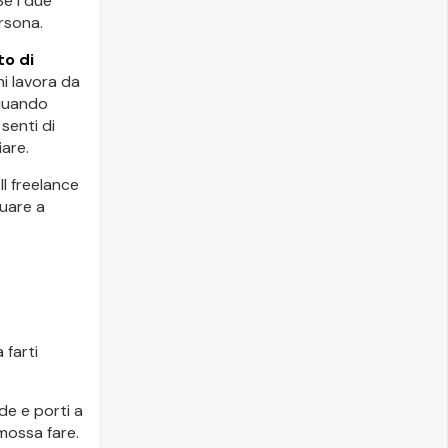
Se i due
rsona.
o di
i lavora da
 quando
senti di
iare.
. Il freelance
nuare a
 farti
nde e porti a
mossa fare.