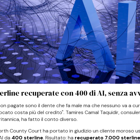
terline recuperate con 400 di AI, senza a
non pagate sono il dente che fa male ma che nessuno va a cu
vocato costa più del credito". Tamires Camal Taquidir, consule
itannica, ha fatto il conto diverso.
th County Court ha portato in giudizio un cliente moroso 
AI da
400 sterline
. Risultato: ha
recuperato 7.000 sterlin