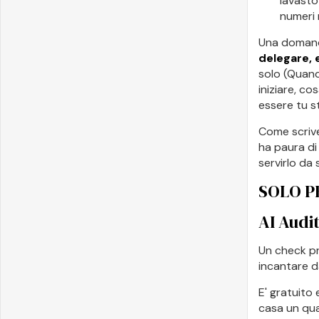
lavastov
numeri 
Una domanda
delegare, 
solo (Quand
iniziare, co
essere tu s
Come scrive
ha paura di 
servirlo da
SOLO P
AI Audit
Un check pra
incantare d
E' gratuito 
casa un qua