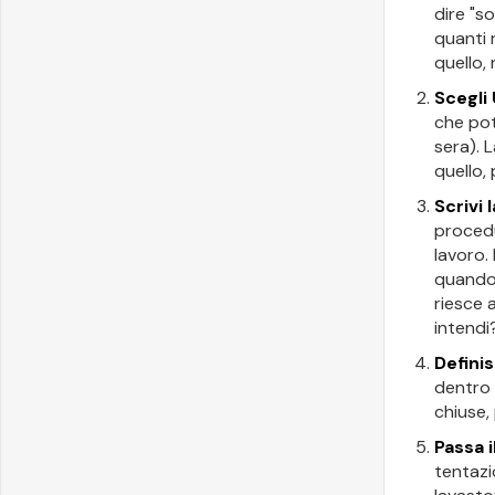
dire "s
quanti 
quello,
Scegli
che pot
sera). 
quello, 
Scrivi
procedu
lavoro.
quando 
riesce 
intendi
Defini
dentro 
chiuse, 
Passa i
tentazi