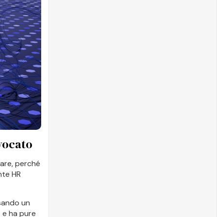
vvocato
rare, perché
nte HR
usando un
e
e ha pure