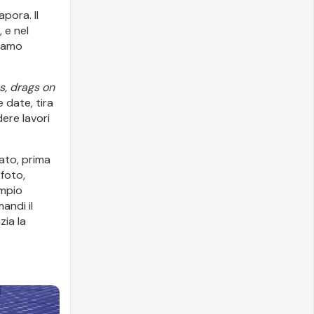
apora. Il
, e nel
biamo
s, drags on
e date, tira
dere lavori
to, prima
foto,
empio
andi il
zia la