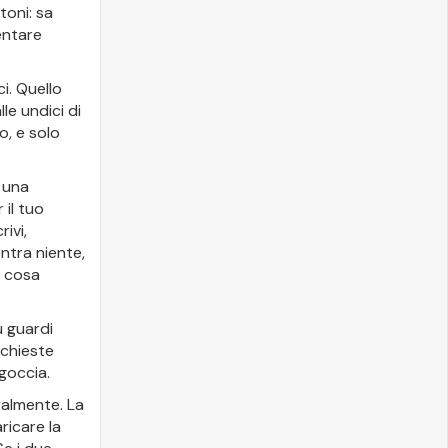
oni: sa
entare
i. Quello
le undici di
o, e solo
è una
 il tuo
ivi,
ntra niente,
i cosa
u guardi
ichieste
 goccia.
almente. La
ricare la