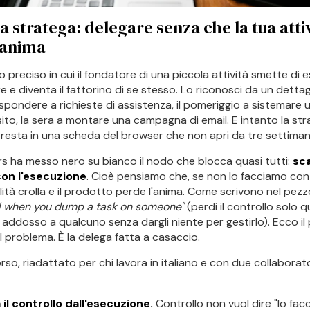
a stratega: delegare senza che la tua atti
'anima
 preciso in cui il fondatore di una piccola attività smette di 
 e diventa il fattorino di se stesso. Lo riconosci da un dettagl
ispondere a richieste di assistenza, il pomeriggio a sistemare 
sito, la sera a montare una campagna di email. E intanto la str
, resta in una scheda del browser che non apri da tre settiman
rs ha messo nero su bianco il nodo che blocca quasi tutti:
sc
con l'esecuzione
. Cioè pensiamo che, se non lo facciamo con
alità crolla e il prodotto perde l'anima. Come scrivono nel pezz
ol when you dump a task on someone"
(perdi il controllo solo 
addosso a qualcuno senza dargli niente per gestirlo). Ecco il
il problema. È la delega fatta a casaccio.
orso, riadattato per chi lavora in italiano e con due collaborat
il controllo dall'esecuzione.
Controllo non vuol dire "lo facc