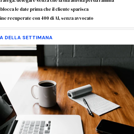
tratega: delegare senza che la tua attività perda l'anima
locca le date prima che il cliente sparisca
line recuperate con 400 di AI, senza avvocato
MA DELLA SETTIMANA