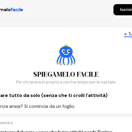
melo
Facile
Iscriv
← Tu
SPIEGAMELO FACILE
Per chi lavora in proprio e non ha tempo per le cazzate
are tutto da solo (senza che ti crolli l'attività)
nza ansia? Si comincia da un foglio.
NUMERO