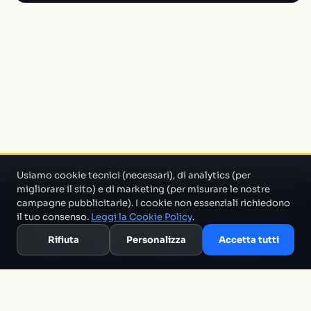
Usiamo cookie tecnici (necessari), di analytics (per
migliorare il sito) e di marketing (per misurare le nostre
campagne pubblicitarie). I cookie non essenziali richiedono
Un progetto di Marco Monty Montemagno
Un sistema AI
il tuo consenso.
Leggi la Cookie Policy
.
che cerca in mezzo al casino e ti porta solo quello che serve.
Rifiuta
Personalizza
Accetta tutti
Blog
Glossario
Confronti
Migliori Tool
Template