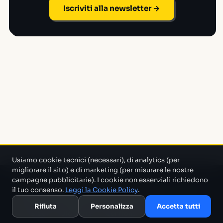
Iscriviti alla newsletter →
Usiamo cookie tecnici (necessari), di analytics (per
migliorare il sito) e di marketing (per misurare le nostre
campagne pubblicitarie). I cookie non essenziali richiedono
Un progetto di Marco Monty Montemagno
Un sistema AI
il tuo consenso.
Leggi la Cookie Policy
.
che cerca in mezzo al casino e ti porta solo quello che serve.
Rifiuta
Personalizza
Accetta tutti
Blog
Glossario
Confronti
Migliori Tool