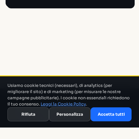
Usiamo cookie tecnici (necessari), di analytics (per
migliorare il sito) e di marketing (per misurare le nostre
campagne pubblicitarie). I cookie non essenziali richiedono
Un progetto di Marco Monty Montemagno
Un sistema AI
il tuo consenso.
Leggi la Cookie Policy
.
che cerca in mezzo al casino e ti porta solo quello che serve.
Rifiuta
Personalizza
Accetta tutti
Blog
Glossario
Confronti
Migliori Tool
Template