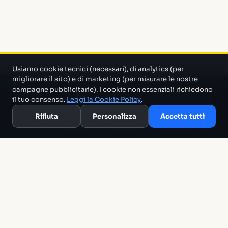
Usiamo cookie tecnici (necessari), di analytics (per
migliorare il sito) e di marketing (per misurare le nostre
campagne pubblicitarie). I cookie non essenziali richiedono
Un progetto di Marco Monty Montemagno
Un sistema AI
il tuo consenso.
Leggi la Cookie Policy
.
che cerca in mezzo al casino e ti porta solo quello che serve.
Rifiuta
Personalizza
Accetta tutti
Blog
Glossario
Confronti
Migliori Tool
Template
Chi siamo
Archivio
RSS
Termini
Privacy
Cookie
Contatti
The Tech Alchemist Ltd · 15 West Street, Brighton BN1 2RL, United
Kingdom · VAT GB164846382