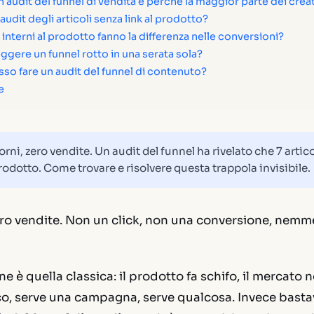
 audit del funnel di vendita e perché la maggior parte dei creat
'audit degli articoli senza link al prodotto?
k interni al prodotto fanno la differenza nelle conversioni?
gere un funnel rotto in una serata sola?
so fare un audit del funnel di contenuto?
e
orni, zero vendite. Un audit del funnel ha rivelato che 7 artic
rodotto. Come trovare e risolvere questa trappola invisibile.
ero vendite. Non un click, non una conversione, nem
e è quella classica: il prodotto fa schifo, il mercato 
ico, serve una campagna, serve qualcosa. Invece bast