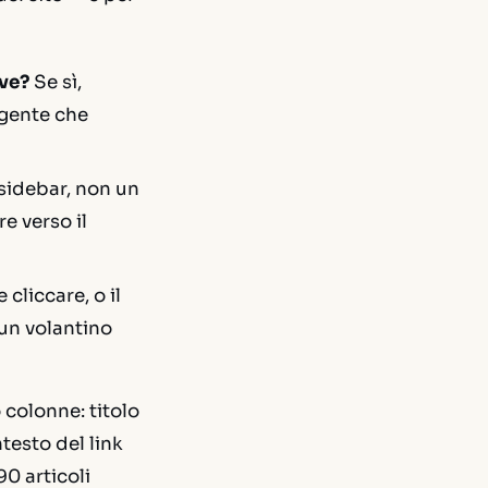
lve?
Se sì,
rgente che
sidebar, non un
e verso il
cliccare, o il
 un volantino
 colonne: titolo
ntesto del link
90 articoli