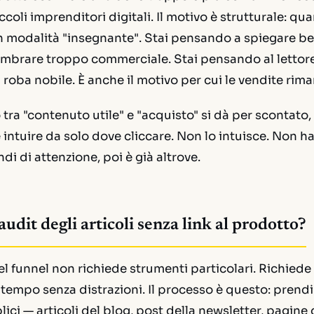
ccoli imprenditori digitali. Il motivo è strutturale: qu
in modalità "insegnante". Stai pensando a spiegare be
embrare troppo commerciale. Stai pensando al lettore
 roba nobile. È anche il motivo per cui le vendite rim
 tra "contenuto utile" e "acquisto" si dà per scontato,
 intuire da solo dove cliccare. Non lo intuisce. Non 
di di attenzione, poi è già altrove.
audit degli articoli senza link al prodotto?
el funnel non richiede strumenti particolari. Richiede 
i tempo senza distrazioni. Il processo è questo: prendi t
ici — articoli del blog, post della newsletter, pagine 