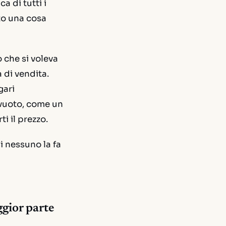
a di tutti i
to una cosa
 che si voleva
 di vendita.
gari
 vuoto, come un
i il prezzo.
i nessuno la fa
ggior parte