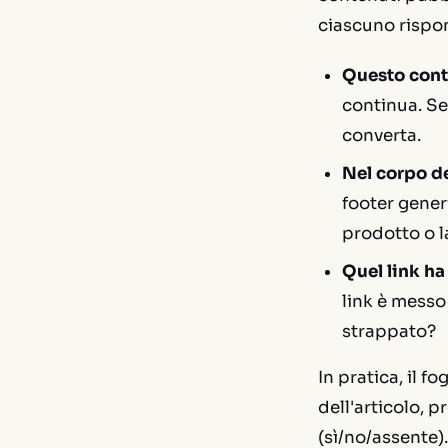
ciascuno rispo
Questo conte
continua. Se
converta.
Nel corpo de
footer gener
prodotto o l
Quel link ha
link è messo
strappato?
In pratica, il f
dell'articolo, p
(sì/no/assente).