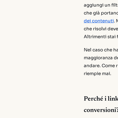
aggiungi un fil
che già portano
dei contenuti
.
che risolvi dev
Altrimenti stai
Nel caso che ha 
maggioranza del
andare. Come ri
riempie mai.
Perché i lin
conversioni