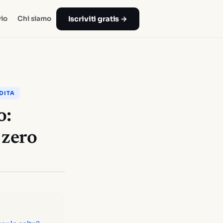
Iscriviti gratis →
io
Chi siamo
DITA
o:
 zero