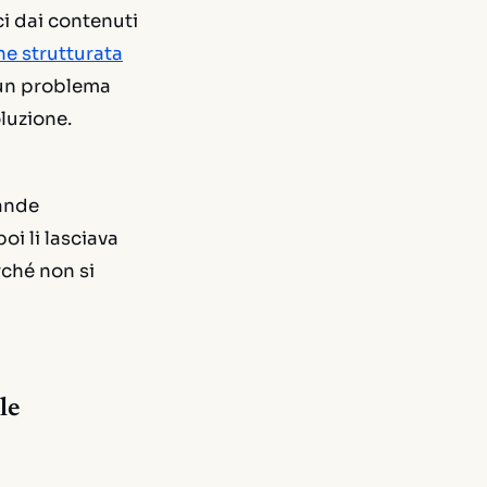
ci dai contenuti
ne strutturata
i un problema
luzione.
rande
i li lasciava
rché non si
le