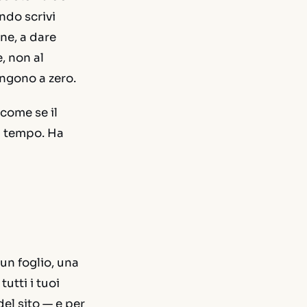
ando scrivi
ne, a dare
, non al
angono a zero.
 come se il
ha tempo. Ha
un foglio, una
utti i tuoi
del sito — e per