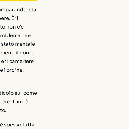
a imparando, sta
re. È il
to non c'è
 problema che
o stato mentale
nemmeno il nome
 e il cameriere
 l'ordine.
rticolo su "come
ere il link è
to.
 è spesso tutta