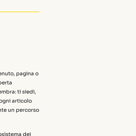
tenuto, pagina o
perta
mbra: ti siedi,
 ogni articolo
nte un percorso
osistema dei