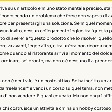
rriva su un articolo è in uno stato mentale preciso: st
riconoscendo un problema che forse non sapeva di ave
re per presentargli una soluzione. Se in quel momen
ssun invito, nessun collegamento logico tra "questo
o di avere" e "questo prodotto che lo risolve", quell
ttore va avanti, legge altro, e tra un'ora non ricorda 
 come quando al ristorante arrivi al momento del dolce
 ordinare, sei pronto, ma non c'è nessuno lì a prendere
k non è neutrale: è un costo attivo. Se hai scritto un a
 da freelancer" e vendi un corso su quel tema, non mett
va di non vendere. È quasi educato. Ma non paga l'affit
ra chi costruisce un'attività e chi ha un hobby costoso