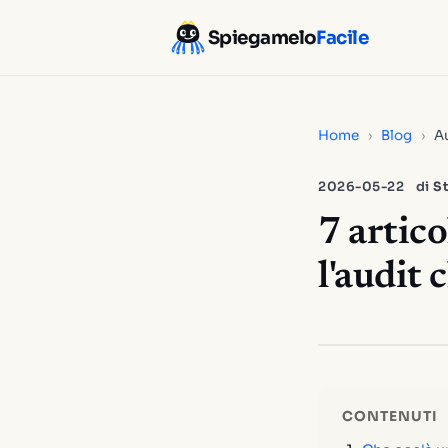
Spiegamelo
Facile
Home
›
Blog
›
Au
2026-05-22
di
St
7 artico
l'audit 
CONTENUTI