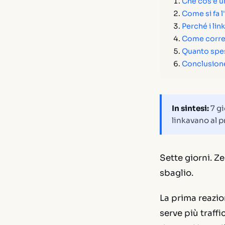
Che cos'è un
Come si fa l
Perché i lin
Come correg
Quanto spes
Conclusion
In sintesi:
7 gi
linkavano al p
Sette giorni. Z
sbaglio.
La prima reazion
serve più traff