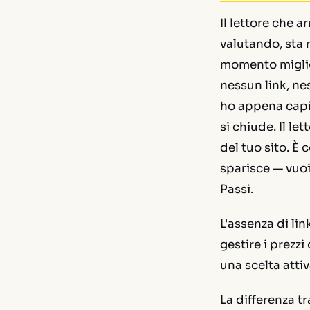
Il lettore che a
valutando, sta 
momento miglio
nessun link, ne
ho appena capit
si chiude. Il le
del tuo sito. È
sparisce — vuoi
Passi.
L'assenza di lin
gestire i prezzi
una scelta atti
La differenza t