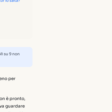
or lo salta?
oli su 9 non
meno per
non è pronto,
ava guardare