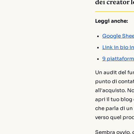
dei creator l
Leggi anche:
Google Sheet
Link in bio 
9 piattafor
Un audit del fu
punto di conta
all'acquisto. N
apri il tuo blog
che parla di u
verso quel pro
Sembra ovvio, d